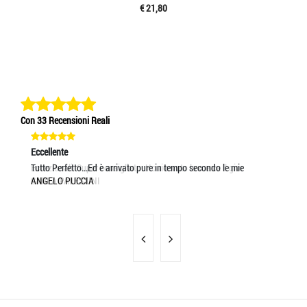
€ 21,80
Con 33 Recensioni Reali
Eccellente
Eccellente
Ec
Eccezionali. Super consigliato. Ho ricevuto la merce il gior
Tutto Perfetto...Ed è arrivato pure in tempo secondo le mie
Se
CARLA PALESTINI
ANGELO PUCCIA
MA