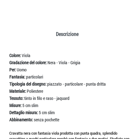
Descrizione
Colore:
Viola
Gradazione del colore:
Nera - Viola - Grigia
Per:
Uomo
Fantasia:
particolari
Tipologia del disegno:
piazzato - particolare - punta dritta
Materiale:
Poliestere
Tessuto:
tinto in filo e raso - jaquard
Misure:
5 cm slim
Dettaglio misura:
5 cm slim
Abbinamento:
senza pochette
Cravatta nera con fantasia viola prodotta con punta quadra, splendido
cravattino a quadri particolare perchè con fantasia a due motivi. Studiato con