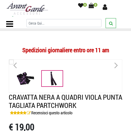
0
0
Home Page
/
CRAVATTE
/
A quadri
/
Cravatta nera a quadri viola
punta tagliata partchwork
/
Spedizioni giornaliere entro ore 11 am
<
>
CRAVATTA NERA A QUADRI VIOLA PUNTA
TAGLIATA PARTCHWORK
Recensisci questo articolo
€ 19,00