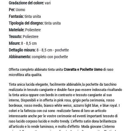
Gradazione del colore:
vari
Per:
Uomo
Fantasia:
tinta unita
Tipologia del disegno:
tinta unita
Materiale:
Poliestere
Tessuto:
Poliestere
Misure:
8 - 8,5 cm
Dettaglio misura:
8 - 8,5 cm - pochette
Abbinamento:
completo con pochette
Offerta completo abbinato tinta unita
Cravatta e Pochette
Uomo
di raso
microfibra alta qualita.
Tinta unica lucida elegante, facilmente abbinabile,la pochette da taschino
realizzata in tessuto cangiante e double-face puo essere indossata risaltando
la tinta unica oppure con bordo in contrasto e tessuto cangiante al suo
interno, Disponibili e in offerta in pink rosa, grigio perla cerimonia, rosso
bordeaux, rosso medio, bianco white weiss, azzurro light blue, e blue royal. I
colori e la fattezza con cui sono realizzate fanno di loro un articolo
interessante anche per le vostre cerimonie ed eventi importanti tessuto di
raso lucido corposo lucido e molto trendy. L'effetto satin dona brillantezza
all'articolo e lo rende luminoso, e molto d'effetto Moda giovane L'interno