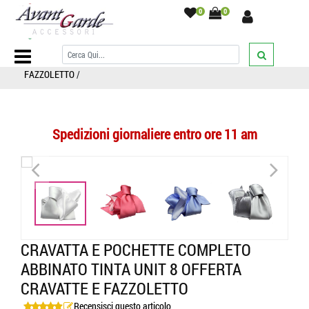
0
0
Home Page
/
COMPLETI ABBINATI
/
Cravatta e pochette
/
CRAVATTA
e pochette completo abbinato tinta unit 8 OFFERTA CRAVATTE e
FAZZOLETTO
/
Spedizioni giornaliere entro ore 11 am
<
>
<
>
CRAVATTA E POCHETTE COMPLETO
ABBINATO TINTA UNIT 8 OFFERTA
CRAVATTE E FAZZOLETTO
Recensisci questo articolo