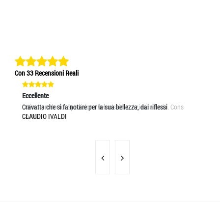
Con 33 Recensioni Reali
Eccellente
Eccellente
Ec
Ottimo prodotto. Spedizione velocissima. Azienda seria. Cons
Cravatta che si fa notare per la sua bellezza, dai riflessi
Se
LARA
CLAUDIO IVALDI
VA