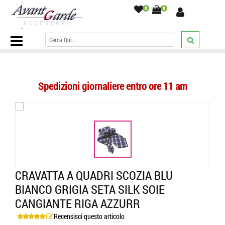
0
0
Home Page
/
CRAVATTE
/
A quadri
/
Cravatta a quadri scozzzese blu
bianco grigio lilla seta silk soie cangiante rig
/
Spedizioni giornaliere entro ore 11 am
CRAVATTA A QUADRI SCOZIA BLU
BIANCO GRIGIA SETA SILK SOIE
CANGIANTE RIGA AZZURR
Recensisci questo articolo