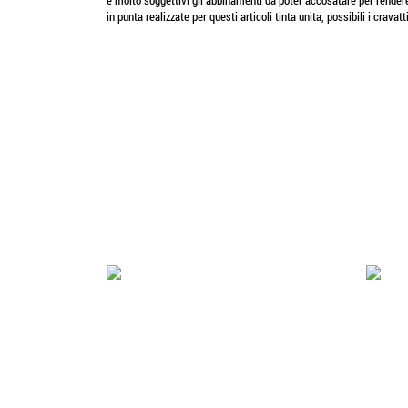
e molto soggettivi gli abbinamenti da poter accosatare per rendere
in punta realizzate per questi articoli tinta unita, possibili i cravat