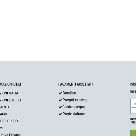
MAZIONI UTILI
PAGAMENTI ACCETTATI
ISC
Inse
Bonifico
ZIONI ITALIA
Paypal express
ZIONI ESTERO
Contrassegno
MENTI
Poste italiane
IAMO
news
TO RECESSO
108
es
mativa Privacy