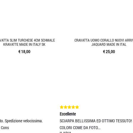
VATTA SLIM TURCHESE 4CM SCHMALE
CRAVATTA UOMO CORALLO NUOVI ARRIV
KRAVATTE MADE IN ITALY SK
JAQUARD MADE IN ITAL
€ 18,00
€ 25,00
ccellente
Eccellente
CIARPA BELLISSIMA ED OTTIMO TESSUTO!
Buona qualità dei prodotti
ANDREA TRECCANI
OLORI COME DA FOTO...