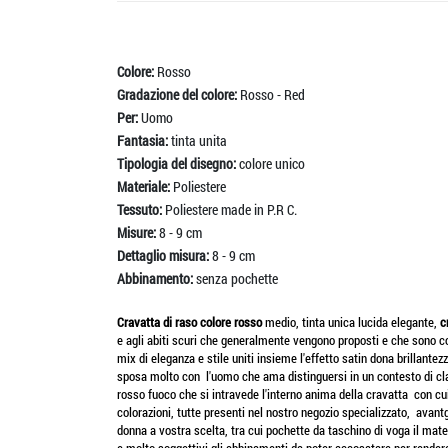
Colore:
Rosso
Gradazione del colore:
Rosso - Red
Per:
Uomo
Fantasia:
tinta unita
Tipologia del disegno:
colore unico
Materiale:
Poliestere
Tessuto:
Poliestere made in P.R C.
Misure:
8 - 9 cm
Dettaglio misura:
8 - 9 cm
Abbinamento:
senza pochette
Cravatta di raso colore rosso
medio, tinta unica lucida elegante,
c
e agli abiti scuri che generalmente vengono proposti e che sono comu
mix di eleganza e stile uniti insieme l'effetto satin dona brillantez
sposa molto con l'uomo che ama distinguersi in un contesto di cl
rosso fuoco che si intravede l'interno anima della cravatta con cui e
colorazioni, tutte presenti nel nostro negozio specializzato, ava
donna a vostra scelta, tra cui pochette da taschino di voga il mate