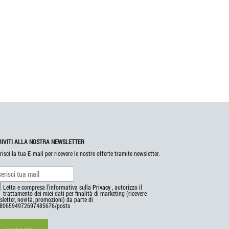
RIVITI ALLA NOSTRA NEWSLETTER
risci la tua E-mail per ricevere le nostre offerte tramite newsletter.
Letta e compresa l'informativa sulla
Privacy
, autorizzo il
trattamento dei miei dati per finalità di marketing (ricevere
letter, novità, promozioni) da parte di
806594972697485676/posts