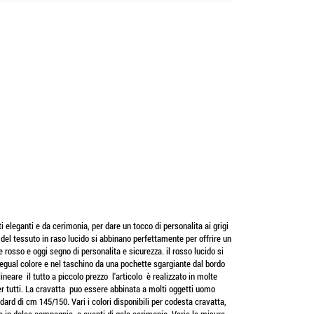
ti eleganti e da cerimonia, per dare un tocco di personalita ai grigi
 del tessuto in raso lucido si abbinano perfettamente per offrire un
re rosso e oggi segno di personalita e sicurezza. il rosso lucido si
gual colore e nel taschino da una pochette sgargiante dal bordo
ineare il tutto a piccolo prezzo l'articolo è realizzato in molte
er tutti. La cravatta puo essere abbinata a molti oggetti uomo
ard di cm 145/150. Vari i colori disponibili per codesta cravatta,