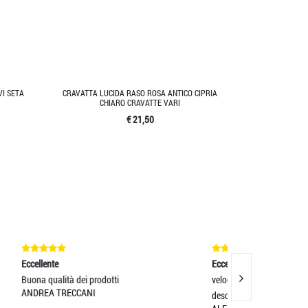
I SETA
CRAVATTA LUCIDA RASO ROSA ANTICO CIPRIA
CHIARO CRAVATTE VARI
€ 21,50
Eccellente
Eccellente
velocità, cortesia e merce come da
Soddisfatto de
descrizione !!! Top !!!!
cura dei