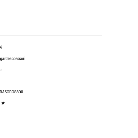
zi
gardeaccessori
o
RASOROSSO8