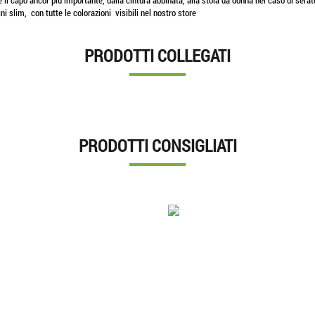
 il capo ancor piu importante, dalla cintura abbinata, alla stola da donna nel caso di sera
tini slim, con tutte le colorazioni visibili nel nostro store
PRODOTTI COLLEGATI
PRODOTTI CONSIGLIATI