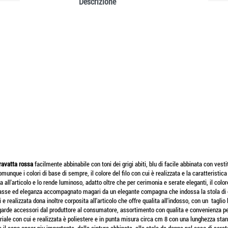
Descrizione
ravatta rossa
facilmente abbinabile con toni dei grigi abiti, blu di facile abbinata con vesti
nque i colori di base di sempre, il colore del filo con cui è realizzata e la caratteristica
za all'articolo e lo rende luminoso, adatto oltre che per cerimonia e serate eleganti, il colo
asse ed eleganza accompagnato magari da un elegante compagna che indossa la stola di e
 realizzata dona inoltre corposita all'articolo che offre qualita all'indosso, con un taglio l
ntgarde accessori dal produttore al consumatore, assortimento con qualita e convenienza p
riale con cui e realizzata è poliestere e in punta misura circa cm 8 con una lunghezza stand