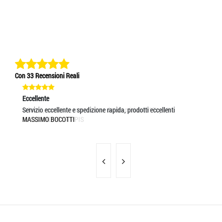
Con 33 Recensioni Reali
Eccellente
Eccellente
Ec
velocità, cortesia e merce come da descrizione !!! Top !!!!
Servizio eccellente e spedizione rapida, prodotti eccellenti
pr
ALESSANDRO LAMPIS
MASSIMO BOCOTTI
MA