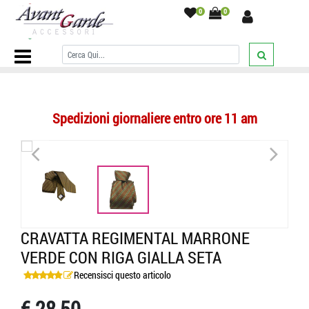
0
0
Home Page
/
CRAVATTE
/
A righe
/
Cravatta regimental marrone verde
con riga gialla seta
/
Spedizioni giornaliere entro ore 11 am
<
>
CRAVATTA REGIMENTAL MARRONE
VERDE CON RIGA GIALLA SETA
Recensisci questo articolo
€ 28,50