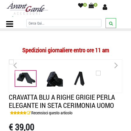
0
0
Home Page
/
CRAVATTE
/
A righe
/
Cravatta blu a righe bianche
elegante in seta cerimonia uomo
/
Spedizioni giornaliere entro ore 11 am
<
>
<
>
CRAVATTA BLU A RIGHE GRIGIE PERLA
ELEGANTE IN SETA CERIMONIA UOMO
Recensisci questo articolo
€ 39,00