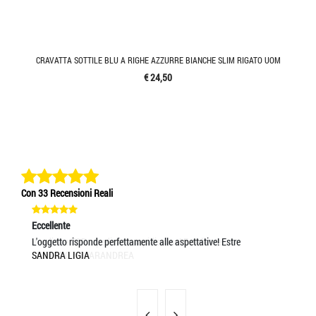
CRAVATTA SOTTILE BLU A RIGHE AZZURRE BIANCHE SLIM RIGATO UOM
€ 24,50
Con 33 Recensioni Reali
Eccellente
Eccellente
Ec
Venditore TOP...spedizione rapidissima! Eccellente
L'oggetto risponde perfettamente alle aspettative! Estre
ve
EDOARDO NOTARANDREA
SANDRA LIGIA
FR