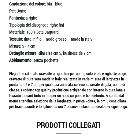
Gradazione del colore:
blu - blue
Per:
Uomo
Fantasia:
a righe
Tipologia del disegno:
a righe fini
Materiale:
100% Seta Jaquard
Tessuto:
tinto in filo – nodo grosso – made in Italy
Misure:
5 - 7 cm
Dettaglio misura:
slim size cm 5, business tie 7 cm
Abbinamento:
senza pochette
Eleganti e raffinate cravatte a righe fini per uomo, colore blu e righette beige,
cravatte di pura seta made in italy realizzate in varie misure di larghezza in
punta, cm 5 e 7 cm per qualsiasi abbinata cerimonia serate di gala, uomo di
classe. Prodotto top quality produzione artigianale con interno in pura lana e
tessuto jaquard tinto in filo per un nodo corposo e ben definito. A scelta dal
menu a tendina selezione della larghezza in punta voluta, la cm 5 consigliata
per fisici asciutti e longilinei, la cm 7 business class tie ideale per ogni luogo.
PRODOTTI COLLEGATI