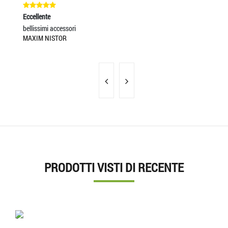
Eccellente
Ec
bellissimi accessori
So
MAXIM NISTOR
RA
PRODOTTI VISTI DI RECENTE
'.'