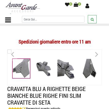
0
0
Home Page
/
CRAVATTE
/
A righe
/
Cravatta blu a righette beige e
bianche blue bianco regali tie italy presents
/
Spedizioni giornaliere entro ore 11 am
<
>
<
>
CRAVATTA BLU A RIGHETTE BEIGE
BIANCHE BLUE RIGHE FINI SLIM
CRAVATTE DI SETA
Recensisci questo articolo