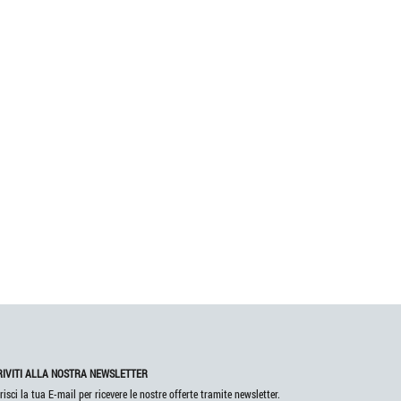
RIVITI ALLA NOSTRA NEWSLETTER
risci la tua E-mail per ricevere le nostre offerte tramite newsletter.