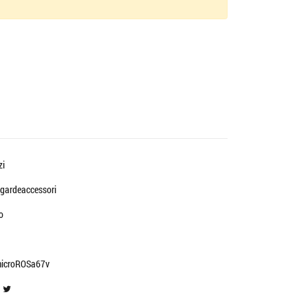
zi
gardeaccessori
o
microROSa67v