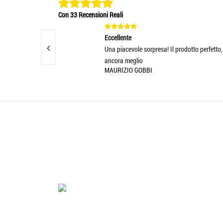
Con 33 Recensioni Reali
Eccellente
Eccelle
Una piacevole sorpresa! Il prodotto perfetto,
Tutto P
ancora meglio
second
MAURIZIO GOBBI
ANGEL
'.'