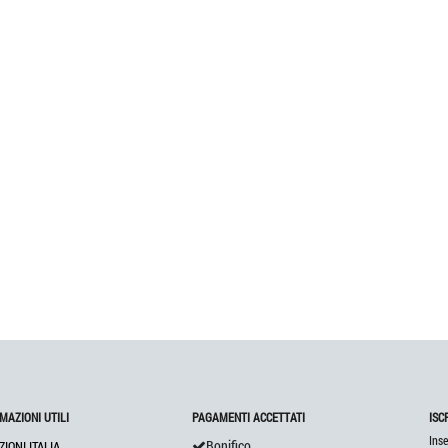
MAZIONI UTILI
PAGAMENTI ACCETTATI
ISC
Inse
Bonifico
ZIONI ITALIA