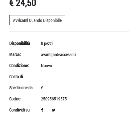
€ 24,50
Avvisami Quando Disponibile
Disponibilità
0 pezzi
Marca:
avantgardeaccessori
Condizione:
Nuovo
Costo di
Spedizione da
€
Codice:
250956519575
Condividi su