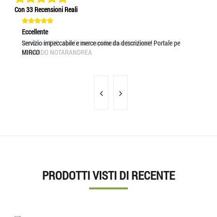
Con 33 Recensioni Reali
Eccellente
Eccellente
Ec
Venditore TOP...spedizione rapidissima! Eccellente
Servizio impeccabile e merce come da descrizione! Portale pe
L'
EDOARDO NOTARANDREA
MIRCO
SA
PRODOTTI VISTI DI RECENTE