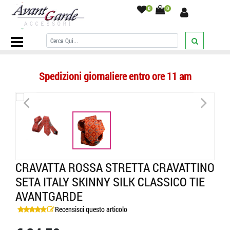
0
0
Home Page
/
CRAVATTE
/
Fantasia / Particolare e a Fiori
/
Cravatta
rossa stretta cravattino seta italy skinny silk classico tie avantgarde
/
Spedizioni giornaliere entro ore 11 am
<
>
CRAVATTA ROSSA STRETTA CRAVATTINO
SETA ITALY SKINNY SILK CLASSICO TIE
AVANTGARDE
Recensisci questo articolo