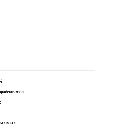
zi
gardeaccessori
o
24319143