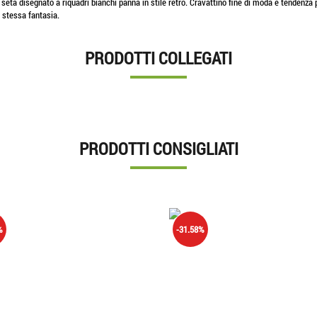
ra seta disegnato a riquadri bianchi panna in stile retro. Cravattino fine di moda e tenden
a stessa fantasia.
PRODOTTI COLLEGATI
PRODOTTI CONSIGLIATI
%
-31.58%