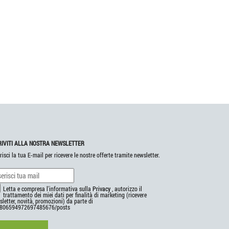
RIVITI ALLA NOSTRA NEWSLETTER
risci la tua E-mail per ricevere le nostre offerte tramite newsletter.
Letta e compresa l'informativa sulla
Privacy
, autorizzo il
trattamento dei miei dati per finalità di marketing (ricevere
letter, novità, promozioni) da parte di
806594972697485676/posts