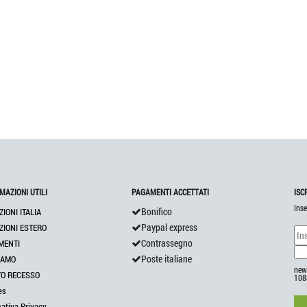
MAZIONI UTILI
PAGAMENTI ACCETTATI
ISC
Inse
Bonifico
ZIONI ITALIA
Paypal express
ZIONI ESTERO
Contrassegno
MENTI
Poste italiane
IAMO
news
TO RECESSO
108
es
mativa Privacy