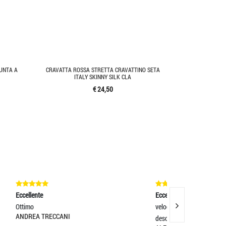
UNTA A
CRAVATTA ROSSA STRETTA CRAVATTINO SETA
ITALY SKINNY SILK CLA
€ 24,50
Eccellente
Eccellente
velocità, cortesia e merce come da
Spedizione e 
descrizione !!! Top !!!!
prodotto è be