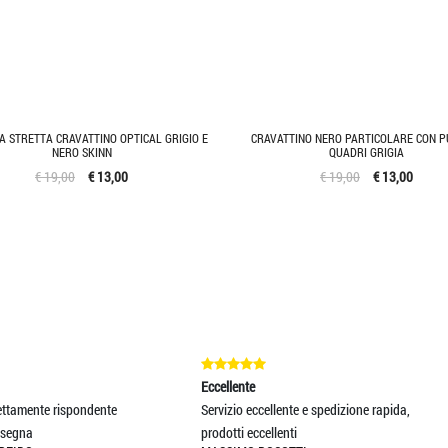
A STRETTA CRAVATTINO OPTICAL GRIGIO E
CRAVATTINO NERO PARTICOLARE CON P
NERO SKINN
QUADRI GRIGIA
€ 19,00
€ 13,00
€ 19,00
€ 13,00
ccellente
Eccellente
rvizio eccellente e spedizione rapida,
Ottimo
ANDREA TRECCANI
odotti eccellenti