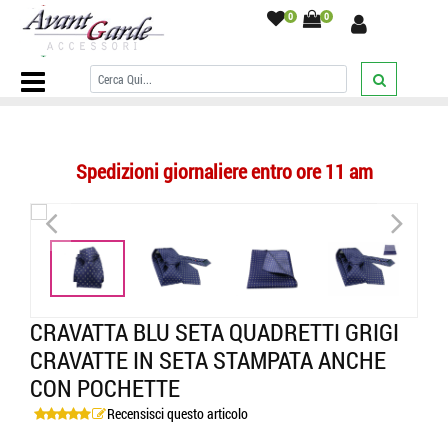
0
0
Home Page
/
CRAVATTE
/
Microdisegni
/
Cravatta blu seta quadretti
grigi cravatte in seta stampata made in italy
/
Spedizioni giornaliere entro ore 11 am
<
>
<
>
CRAVATTA BLU SETA QUADRETTI GRIGI
CRAVATTE IN SETA STAMPATA ANCHE
CON POCHETTE
Recensisci questo articolo