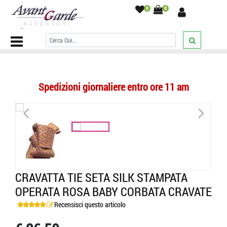
0
0
Home Page
/
CRAVATTE
/
Microdisegni
/
Cravatta tie seta silk
stampata operata rosa baby corbata cravate
/
Spedizioni giornaliere entro ore 11 am
<
>
CRAVATTA TIE SETA SILK STAMPATA
OPERATA ROSA BABY CORBATA CRAVATE
Recensisci questo articolo