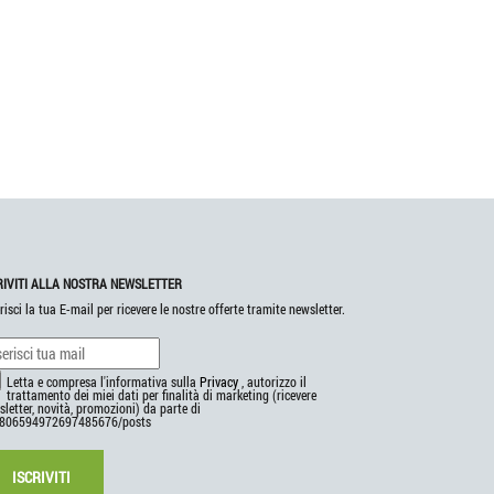
RIVITI ALLA NOSTRA NEWSLETTER
risci la tua E-mail per ricevere le nostre offerte tramite newsletter.
Letta e compresa l'informativa sulla
Privacy
, autorizzo il
trattamento dei miei dati per finalità di marketing (ricevere
letter, novità, promozioni) da parte di
806594972697485676/posts
ISCRIVITI