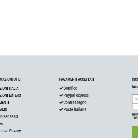
MAZIONI UTILI
PAGAMENTI ACCETTATI
ISC
Inse
Bonifico
ZIONI ITALIA
Paypal express
ZIONI ESTERO
Contrassegno
MENTI
Poste italiane
IAMO
news
TO RECESSO
108
es
mativa Privacy