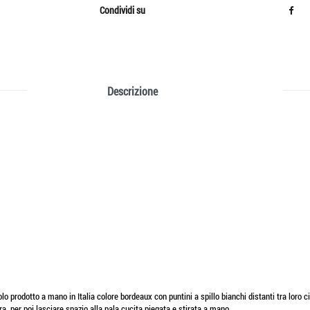
Condividi su
Descrizione
olo prodotto a mano in Italia colore bordeaux con puntini a spillo bianchi distanti tra loro
, per poi lasciare spazio alla pala cucita piegata e stirata a mano.