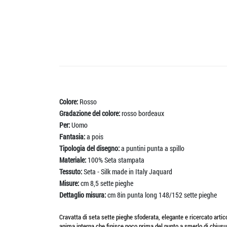
Colore:
Rosso
Gradazione del colore:
rosso bordeaux
Per:
Uomo
Fantasia:
a pois
Tipologia del disegno:
a puntini punta a spillo
Materiale:
100% Seta stampata
Tessuto:
Seta - Silk made in Italy Jaquard
Misure:
cm 8,5 sette pieghe
Dettaglio misura:
cm 8in punta long 148/152 sette pieghe
Cravatta di seta sette pieghe sfoderata, elegante e ricercato artic
anima interna che finisce poco prima del punto a smerlo di chiusura