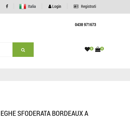
Italia
Login
Registrati
0438 971673
0
0
IEGHE SFODERATA BORDEAUX A