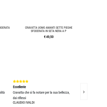
ODERATA
CRAVATTA UOMO AMANTI SETTE PIEGHE
SFODERATA IN SETA NERA A P
€ 49,50
Eccellente
Eccellente
 sua bellezza,
Servizio impeccabile e merce come da
PRODOTTI 
descrizione! Portale pe
FELICISSIM
MIRCO
LAURA BE