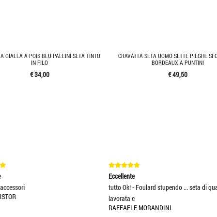
A GIALLA A POIS BLU PALLINI SETA TINTO
CRAVATTA SETA UOMO SETTE PIEGHE SF
IN FILO
BORDEAUX A PUNTINI
€ 34,00
€ 49,50
Eccellente
Eccellente
tutto Ok! - Foulard stupendo ... seta di qualità
Cravatta che si fa notare per la
lavorata c
dai riflessi
RAFFAELE MORANDINI
CLAUDIO IVALDI