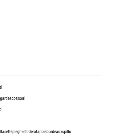
zi
gardeaccessori
o
ttasettepieghesfoderatapoisbordeauxspillo