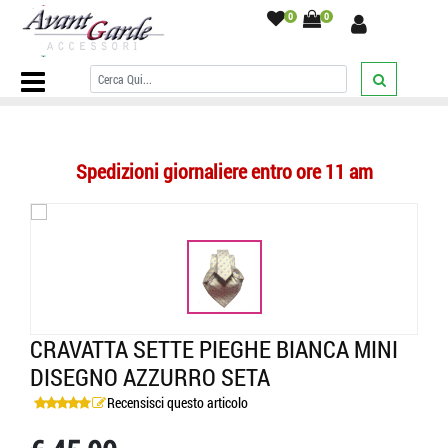
0
0
Home Page
/
CRAVATTE
/
Sette Pieghe
/
Cravatta sette pieghe bianca
mini disegno azzurro seta
/
Spedizioni giornaliere entro ore 11 am
CRAVATTA SETTE PIEGHE BIANCA MINI
DISEGNO AZZURRO SETA
Recensisci questo articolo