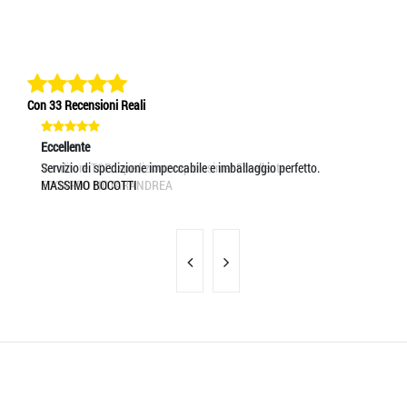
Con 33 Recensioni Reali
Eccellente
Eccellente
Ec
Venditore TOP...spedizione rapidissima! Eccellente
Servizio di spedizione impeccabile e imballaggio perfetto.
ve
EDOARDO NOTARANDREA
MASSIMO BOCOTTI
AL