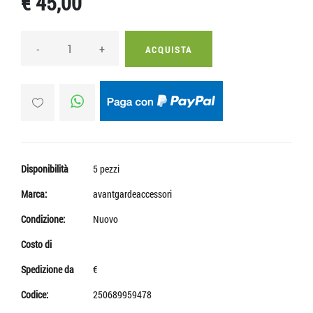
€ 45,00
-
+
ACQUISTA
Disponibilità
5 pezzi
Marca:
avantgardeaccessori
Condizione:
Nuovo
Costo di
Spedizione da
€
Codice:
250689959478