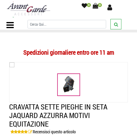
0
0
Home Page
/
CRAVATTE
/
Sette Pieghe
/
Cravatta sette pieghe in seta
jaquard azzurra motivi equitazione
/
Spedizioni giornaliere entro ore 11 am
CRAVATTA SETTE PIEGHE IN SETA
JAQUARD AZZURRA MOTIVI
EQUITAZIONE
Recensisci questo articolo