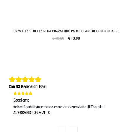
CRAVATTA STRETTA NERA CRAVATTINO PARTICOLARE DISEGNO ONDA GR
€ 19,00
€ 13,00
Con 33 Recensioni Reali
Eccellente
Eccellente
Ec
Ottimi prodotti, spedizione veloce e sopratutto grazie per l
velocità, cortesia e merce come da descrizione !!! Top !!!!
Un
MASSIMO RIVA
ALESSANDRO LAMPIS
MA