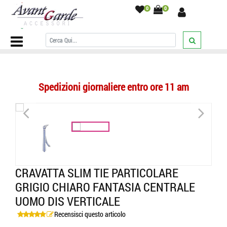
0
0
Home Page
/
CRAVATTE
/
Fantasia / Particolare e a Fiori
/
Cravatta
slim tie particolare grigio chiaro fantasia centrale uomo dis verticale
/
Spedizioni giornaliere entro ore 11 am
<
>
CRAVATTA SLIM TIE PARTICOLARE
GRIGIO CHIARO FANTASIA CENTRALE
UOMO DIS VERTICALE
Recensisci questo articolo