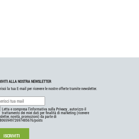
RIVITI ALLA NOSTRA NEWSLETTER
risci la tua E-mail per ricevere le nostre offerte tramite newsletter.
Letta e compresa l'informativa sulla
Privacy
, autorizzo il
trattamento dei miei dati per finalità di marketing (ricevere
letter, novità, promozioni) da parte di
806594972697485676/posts
ISCRIVITI