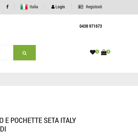
Italia
Login
Registrati
0438 971673
0
0
 E POCHETTE SETA ITALY
DI