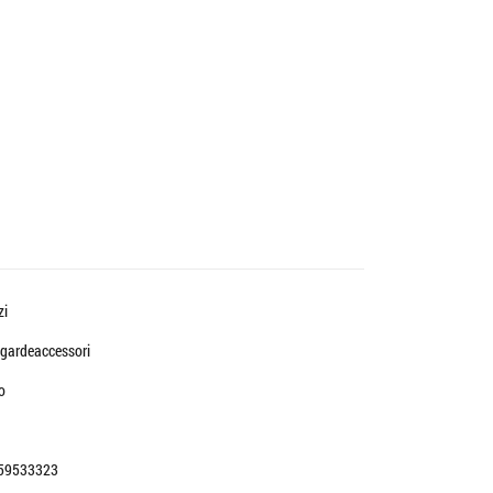
zi
gardeaccessori
o
59533323