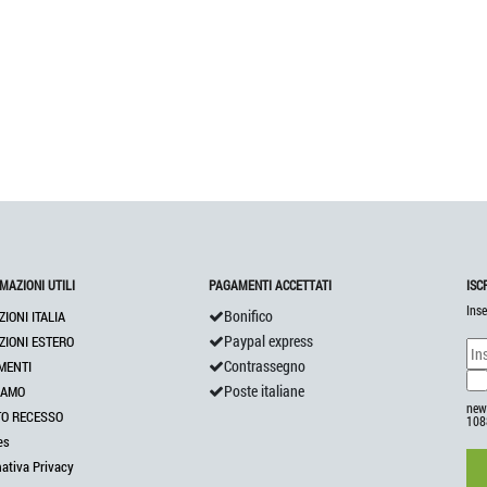
MAZIONI UTILI
PAGAMENTI ACCETTATI
ISC
Inse
Bonifico
ZIONI ITALIA
Paypal express
ZIONI ESTERO
Contrassegno
MENTI
Poste italiane
IAMO
news
TO RECESSO
108
es
mativa Privacy