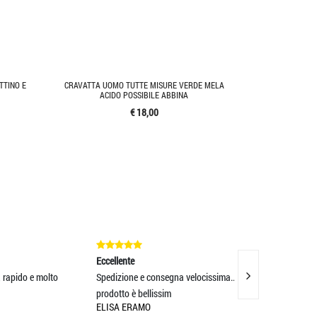
TTINO E
CRAVATTA UOMO TUTTE MISURE VERDE MELA
ACIDO POSSIBILE ABBINA
€ 18,00
Eccellente
Eccellente
lto
Spedizione e consegna velocissima.. Il
Eccezionali. Super 
prodotto è bellissim
merce il gior
ELISA ERAMO
CARLA PALESTINI