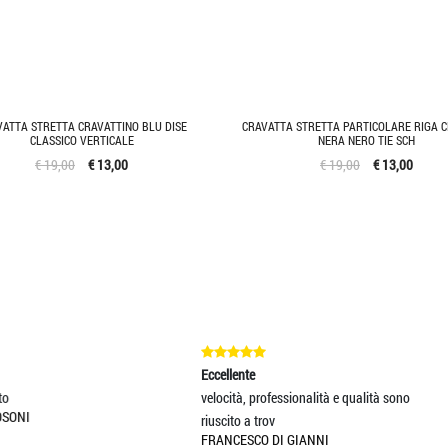
ATTA STRETTA CRAVATTINO BLU DISE
CRAVATTA STRETTA PARTICOLARE RIGA 
CLASSICO VERTICALE
NERA NERO TIE SCH
€ 19,00
€ 13,00
€ 19,00
€ 13,00
ccellente
Eccellente
locità, professionalità e qualità sono
Servizio di spedizione impeccabil
uscito a trov
imballaggio perfetto.
RANCESCO DI GIANNI
MASSIMO BOCOTTI