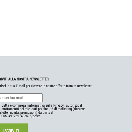
RIVITI ALLA NOSTRA NEWSLETTER
risci la tua E-mail per ricevere le nostre offerte tramite newsletter.
Letta e compresa l'informativa sulla
Privacy
, autorizzo il
trattamento dei miei dati per finalità di marketing (ricevere
letter, novità, promozioni) da parte di
806594972697485676/posts
ISCRIVITI