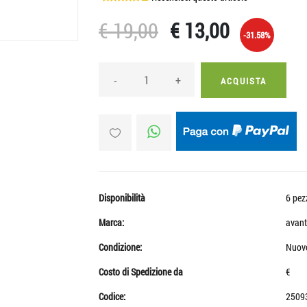
€ 19,00
€ 13,00
-31.58%
-
+
ACQUISTA
Disponibilità
6 pez
Marca:
avant
Condizione:
Nuov
Costo di Spedizione da
€
Codice:
2509