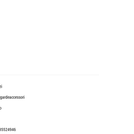
zi
gardeaccessori
o
35524946