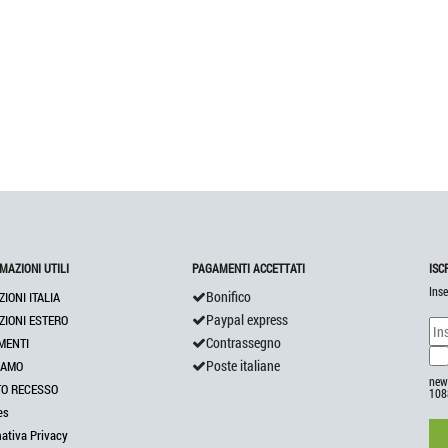
MAZIONI UTILI
PAGAMENTI ACCETTATI
ISC
Inse
Bonifico
ZIONI ITALIA
Paypal express
ZIONI ESTERO
Contrassegno
MENTI
Poste italiane
IAMO
news
TO RECESSO
108
es
mativa Privacy