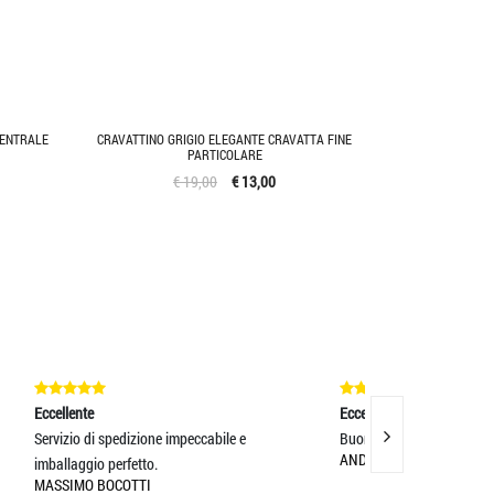
CENTRALE
CRAVATTINO GRIGIO ELEGANTE CRAVATTA FINE
PARTICOLARE
€ 19,00
€ 13,00
Eccellente
Eccellente
e e
Buona qualità dei prodotti
Estrema gentil
ANDREA TRECCANI
Prodotti d
GIOVANNI G