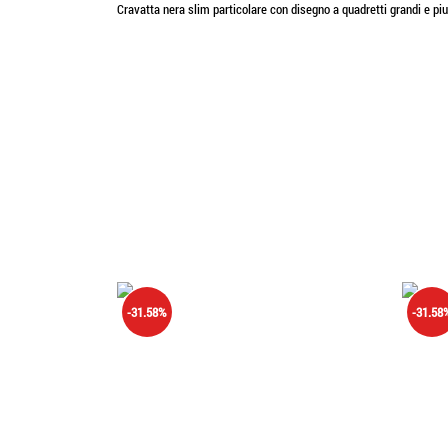
Cravatta nera slim particolare con disegno a quadretti grandi e piu 
-31.58%
-31.58