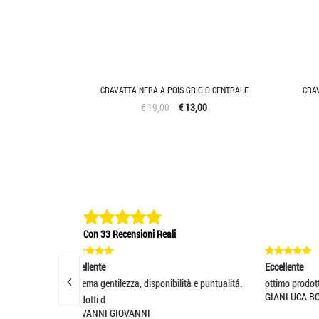
CRAVATTA NERA A POIS GRIGIO CENTRALE
CRAV
€ 19,00
€ 13,00
Con 33 Recensioni Reali
Eccellente
E
sponibilità e puntualitá.
ottimo prodotto
ve
GIANLUCA BOSONI
ri
F