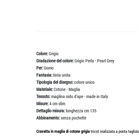
Colore:
Grigio
Gradazione del colore:
Grigio Perla - Pearl Grey
Per:
Uomo
Fantasia:
tinta unita
Tipologia del disegno:
colore unico
Materiale:
Cotone - Maglia
Tessuto:
maglina nido d'ape - made in Italy
Misure:
4 cm slim
Dettaglio misura:
lunghezza cm 135
Abbinamento:
senza pochette
Cravatta in maglia di cotone grigia
tricot realizzata a punta taglia