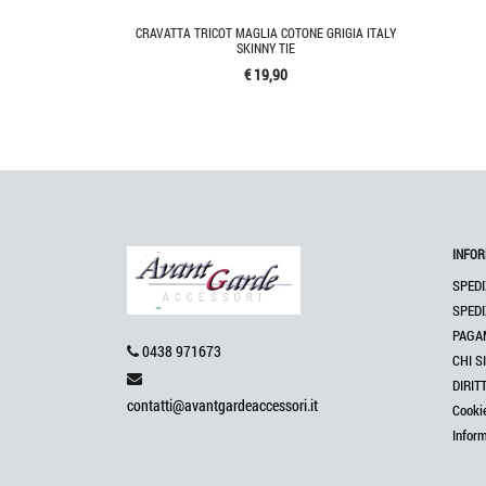
CRAVATTA TRICOT MAGLIA COTONE GRIGIA ITALY
SKINNY TIE
€ 19,90
INFOR
SPEDI
SPEDI
PAGA
0438 971673
CHI S
DIRIT
contatti@avantgardeaccessori.it
Cooki
Infor