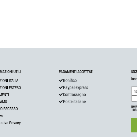
MAZIONI UTILI
PAGAMENTI ACCETTATI
ISC
Inse
Bonifico
ZIONI ITALIA
Paypal express
ZIONI ESTERO
Contrassegno
MENTI
Poste italiane
IAMO
news
TO RECESSO
108
es
mativa Privacy