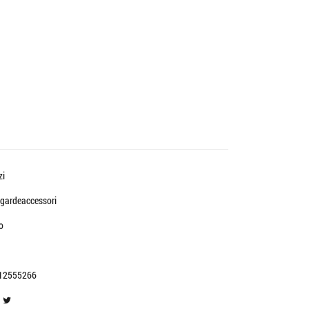
zi
gardeaccessori
o
12555266