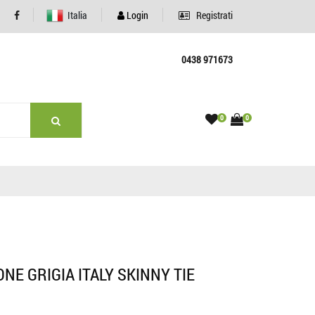
Italia
Login
Registrati
0438 971673
0
0
NE GRIGIA ITALY SKINNY TIE