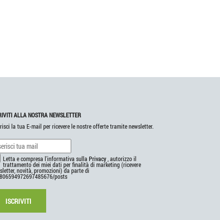
RIVITI ALLA NOSTRA NEWSLETTER
risci la tua E-mail per ricevere le nostre offerte tramite newsletter.
Letta e compresa l'informativa sulla
Privacy
, autorizzo il
trattamento dei miei dati per finalità di marketing (ricevere
letter, novità, promozioni) da parte di
806594972697485676/posts
ISCRIVITI