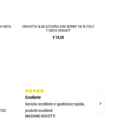
4 UNITA
CRAVATTA SLIM AZZURRA 6CM SKINNY TIE M ITALY
T UNITA CRAVATT
€ 18,00
Eccellente
Eccellente
Servizio eccellente e spedizione rapida,
Venditore TOP...sp
S
prodotti eccellenti
Eccellente
MASSIMO BOCOTTI
EDOARDO NOTAR