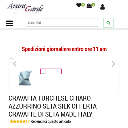
0
0
Home Page
/
CRAVATTE
/
Tinta unita
/
Cravatta turchese chiaro
azzurrino seta silk offerta cravatte di seta made italy
/
Spedizioni giornaliere entro ore 11 am
<
>
CRAVATTA TURCHESE CHIARO
AZZURRINO SETA SILK OFFERTA
CRAVATTE DI SETA MADE ITALY
Recensisci questo articolo