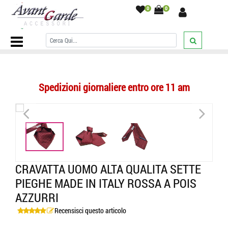
0
0
Home Page
/
CRAVATTE
/
A Pois
/
Cravatta uomo alta qualita sette
pieghe made in italy rossa a pois azzurri
/
Spedizioni giornaliere entro ore 11 am
<
>
CRAVATTA UOMO ALTA QUALITA SETTE
PIEGHE MADE IN ITALY ROSSA A POIS
AZZURRI
Recensisci questo articolo