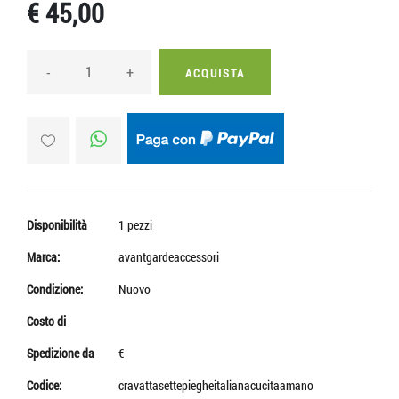
€ 45,00
-
+
ACQUISTA
Disponibilità
1 pezzi
Marca:
avantgardeaccessori
Condizione:
Nuovo
Costo di
Spedizione da
€
Codice:
cravattasettepiegheitalianacucitaamano