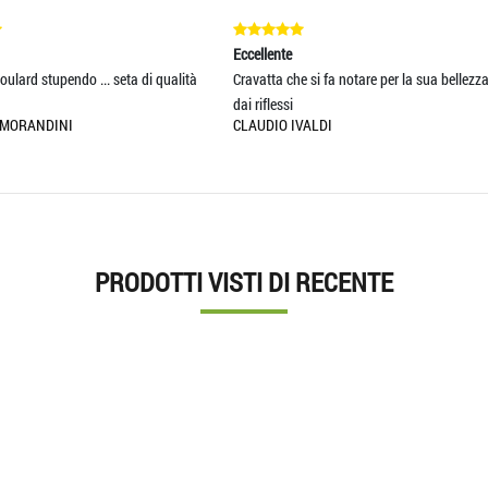
ccellente
Eccellente
ravatta che si fa notare per la sua bellezza,
Prodotto perfettamente risponde
ai riflessi
all'ordine. Consegna
LAUDIO IVALDI
UMBERTO PORFIDO
PRODOTTI VISTI DI RECENTE