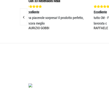
Con 33 Recensioni Reali
Eccellente
E
a! Il prodotto perfetto,
tutto Ok! - Foulard stupendo ... seta di qualità
C
lavorata c
d
RAFFAELE MORANDINI
C
'.'