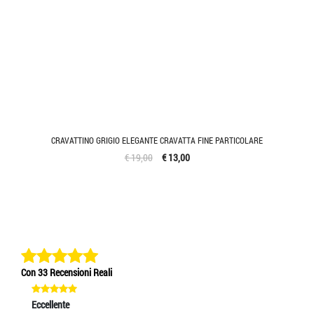
CRAVATTINO GRIGIO ELEGANTE CRAVATTA FINE PARTICOLARE
€ 19,00
€ 13,00
Con 33 Recensioni Reali
Eccellente
Eccellente
Ec