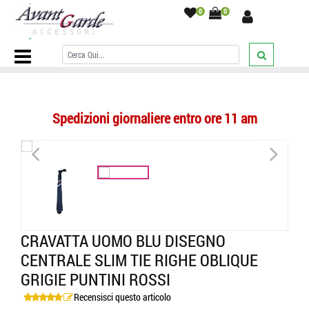
0
0
Home Page
/
CRAVATTE
/
Fantasia / Particolare e a Fiori
/
Cravatta
uomo blu disegno centrale slim tie righe oblique grigie puntini rossi
/
Spedizioni giornaliere entro ore 11 am
<
>
CRAVATTA UOMO BLU DISEGNO
CENTRALE SLIM TIE RIGHE OBLIQUE
GRIGIE PUNTINI ROSSI
Recensisci questo articolo