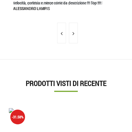
Estrema gentilezza, disponibilità e puntualitá. Prodotti d
velocità, cortesia e merce come da descrizione !!! Top !!!!
ot
GIOVANNI GIOVANNI
ALESSANDRO LAMPIS
GI
PRODOTTI VISTI DI RECENTE
'.'
-31.58%