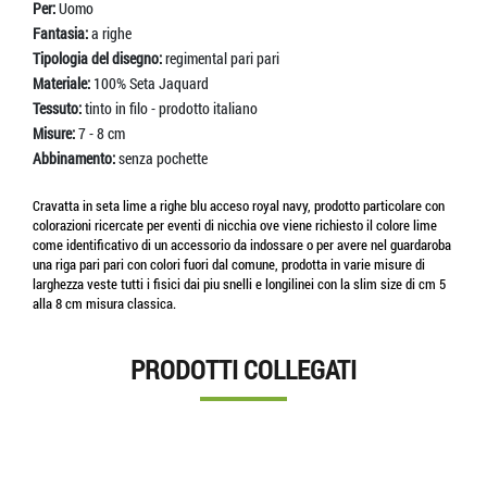
Per:
Uomo
Fantasia:
a righe
Tipologia del disegno:
regimental pari pari
Materiale:
100% Seta Jaquard
Tessuto:
tinto in filo - prodotto italiano
Misure:
7 - 8 cm
Abbinamento:
senza pochette
Cravatta in seta lime a righe blu acceso royal navy, prodotto particolare con
colorazioni ricercate per eventi di nicchia ove viene richiesto il colore lime
come identificativo di un accessorio da indossare o per avere nel guardaroba
una riga pari pari con colori fuori dal comune, prodotta in varie misure di
larghezza veste tutti i fisici dai piu snelli e longilinei con la slim size di cm 5
alla 8 cm misura classica.
PRODOTTI COLLEGATI