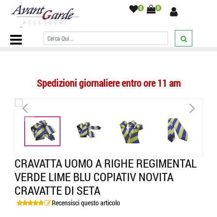
0
0
Home Page
/
CRAVATTE
/
A righe
/
Cravatta uomo a righe regimental
verde lime blu copiativ novita cravatte di seta
/
Spedizioni giornaliere entro ore 11 am
<
>
<
>
CRAVATTA UOMO A RIGHE REGIMENTAL
VERDE LIME BLU COPIATIV NOVITA
CRAVATTE DI SETA
Recensisci questo articolo