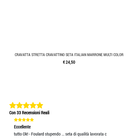
CRAVATTA STRETTA CRAVATTINO SETA ITALIAN MARRONE MULTI COLOR
€ 24,50
Con 33 Recensioni Reali
Eccellente
Eccellente
Ec
bellissimi accessori
tutto Ok! - Foulard stupendo ... seta di qualità lavorata c
Se