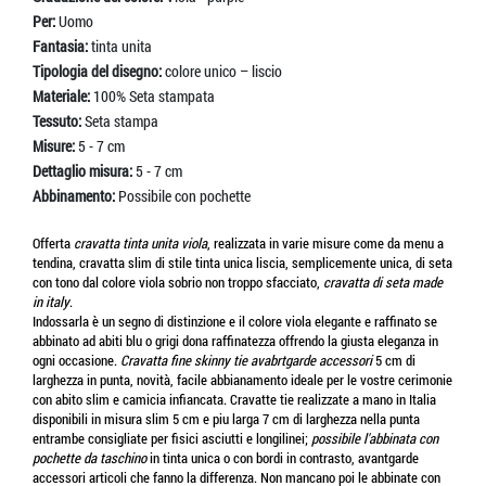
Per:
Uomo
Fantasia:
tinta unita
Tipologia del disegno:
colore unico – liscio
Materiale:
100% Seta stampata
Tessuto:
Seta stampa
Misure:
5 - 7 cm
Dettaglio misura:
5 - 7 cm
Abbinamento:
Possibile con pochette
Offerta
cravatta tinta unita viola
, realizzata in varie misure come da menu a
tendina, cravatta slim di stile tinta unica liscia, semplicemente unica, di seta
con tono dal colore viola sobrio non troppo sfacciato,
cravatta di seta made
in italy
.
Indossarla è un segno di distinzione e il colore viola elegante e raffinato se
abbinato ad abiti blu o grigi dona raffinatezza offrendo la giusta eleganza in
ogni occasione.
Cravatta fine skinny tie avabrtgarde accessori
5 cm di
larghezza in punta, novità, facile abbianamento ideale per le vostre cerimonie
con abito slim e camicia infiancata. Cravatte tie realizzate a mano in Italia
disponibili in misura slim 5 cm e piu larga 7 cm di larghezza nella punta
entrambe consigliate per fisici asciutti e longilinei;
possibile l'abbinata con
pochette da taschino
in tinta unica o con bordi in contrasto, avantgarde
accessori articoli che fanno la differenza. Non mancano poi le abbinate con