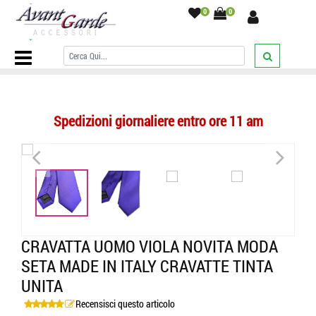
0
0
Home Page
/
CRAVATTE
/
Tinta unita
/
Cravatta uomo viola novita
moda seta made in italy cravatte tinta unita
/
Spedizioni giornaliere entro ore 11 am
<
>
<
>
CRAVATTA UOMO VIOLA NOVITA MODA
SETA MADE IN ITALY CRAVATTE TINTA
UNITA
Recensisci questo articolo