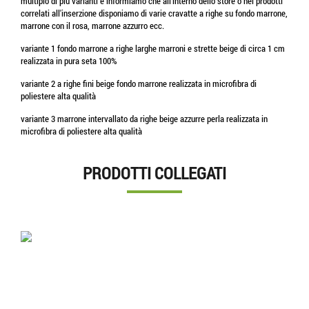
multiplo di piu varianti e informiamo che all'interno dello store o nei prodotti
correlati all'inserzione disponiamo di varie cravatte a righe su fondo marrone,
marrone con il rosa, marrone azzurro ecc.
variante 1 fondo marrone a righe larghe marroni e strette beige di circa 1 cm
realizzata in pura seta 100%
variante 2 a righe fini beige fondo marrone realizzata in microfibra di
poliestere alta qualità
variante 3 marrone intervallato da righe beige azzurre perla realizzata in
microfibra di poliestere alta qualità
PRODOTTI COLLEGATI