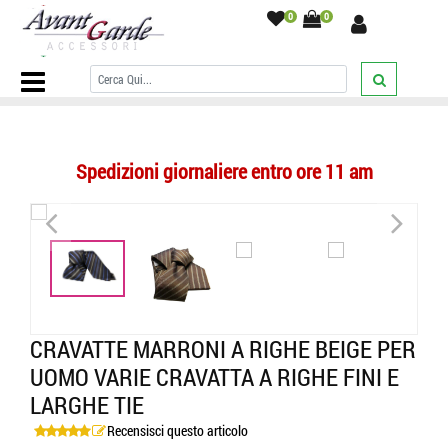
0
0
Home Page
/
CRAVATTE
/
A righe
/
CRAVATTE marroni a righe beige
per uomo VARIE Cravatta a righe fini e larghe Tie
/
Spedizioni giornaliere entro ore 11 am
<
>
<
>
CRAVATTE MARRONI A RIGHE BEIGE PER
UOMO VARIE CRAVATTA A RIGHE FINI E
LARGHE TIE
Recensisci questo articolo