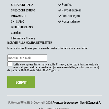
Bonifico
SPEDIZIONI ITALIA
Paypal express
SPEDIZIONI ESTERO
Contrassegno
PAGAMENTI
Poste italiane
CHI SIAMO
DIRITTO RECESSO
Cookies
Informativa Privacy
ISCRIVITI ALLA NOSTRA NEWSLETTER
Inserisci la tua E-mail per ricevere le nostre offerte tramite newsletter.
Letta e compresa l'informativa sulla
Privacy
, autorizzo il trattamento dei
miei dati per finalità di marketing (ricevere newsletter, novità, promozioni)
da parte di 108806594972697485676/posts
ISCRIVITI
Fatto con
e
©
Copyright 2026
Avantgarde Accessori Sas di Zanussi A.
e C.
- P.Iva: 04851350266 -