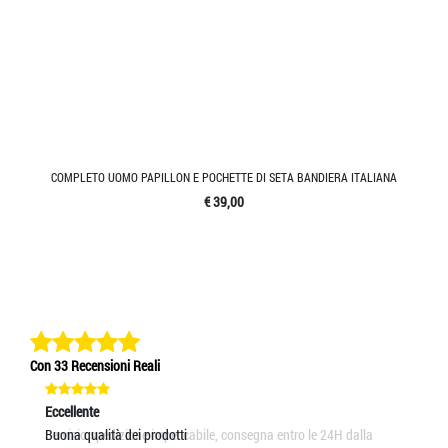
COMPLETO UOMO PAPILLON E POCHETTE DI SETA BANDIERA ITALIANA
€ 39,00
Con 33 Recensioni Reali
Eccellente
Eccellente
Ec
Servizio spedizione impeccabile, consegna entro le 24H dalla
Buona qualità dei prodotti
So