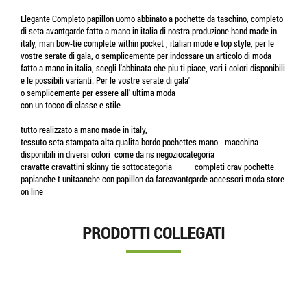
Elegante Completo papillon uomo abbinato a pochette da taschino, completo
di seta avantgarde fatto a mano in italia di nostra produzione hand made in
italy, man bow-tie complete within pocket , italian mode e top style, per le
vostre serate di gala, o semplicemente per indossare un articolo di moda
fatto a mano in italia, scegli l'abbinata che piu ti piace, vari i colori disponibili
e le possibili varianti. Per le vostre serate di gala'
o semplicemente per essere all' ultima moda
con un tocco di classe e stile
tutto realizzato a mano made in italy,
tessuto seta stampata alta qualita bordo pochettes mano - macchina
disponibili in diversi colori come da ns negoziocategoria
cravatte cravattini skinny tie sottocategoria completi crav pochette
papianche t unitaanche con papillon da fareavantgarde accessori moda store
on line
PRODOTTI COLLEGATI