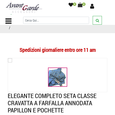
0
0
Home Page
/
COMPLETI ABBINATI
/
Papillon e pochette
/
Elegante
completo seta classe cravatta a farfalla annodata papillon e pochette
/
Spedizioni giornaliere entro ore 11 am
ELEGANTE COMPLETO SETA CLASSE
CRAVATTA A FARFALLA ANNODATA
PAPILLON E POCHETTE