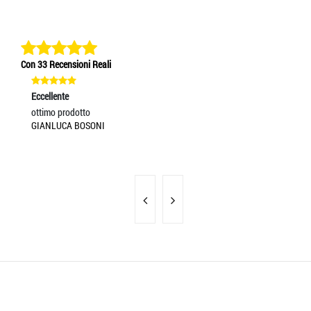
Con 33 Recensioni Reali
Eccellente
Ec
ottimo prodotto
So
GIANLUCA BOSONI
RA