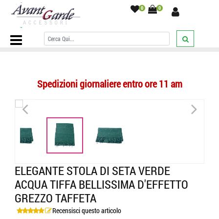
0
0
Home Page
/
SCIARPE
/
Stole Donna Cerimonia
/
Elegante stola di
seta verde acqua tiffa bellissima d'effetto grezzo taffeta
/
Spedizioni giornaliere entro ore 11 am
<
>
ELEGANTE STOLA DI SETA VERDE
ACQUA TIFFA BELLISSIMA D'EFFETTO
GREZZO TAFFETA
Recensisci questo articolo