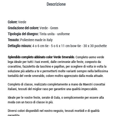
Descrizione
Colore:
Verde
Gradazione del colore:
Verde - Green
Tipologia del disegno:
Tinta unita - uniforme
Tessuto:
Poliestere made in italy
Dettaglio misura:
4 o 6 cm tie - 5 o 6 x 11 cm bow-tie - 30 x 30 pochette
Splendido completo abbinato color Verde Smeraldo
. Completo uomo verde
lega ideale per tutti i tuoi eventi, dalle cerimonie alle feste, conposto da:
cravattino, fazzoletto da taschino e papillon, per scegliere di volta in volta la
soluzione più adatta a te e permetterti molte varianti sempre nella bellissima
tontalità del verde smeraldo, colore moltro apprezzato dalla moda attuale.
Completo di classe, realizzato completamente a mano da Maestri cravattai
italiani, tessuti del miglior raso per garantire una qualità impeccabile.
Ideale per le vostre feste, serate di Gala, o semplicemente per essere alla
moda con un tocco di classe in più.
Diversi colori disponibili nel nostro negozio, tessuti morbidi e di qualità
garantita.