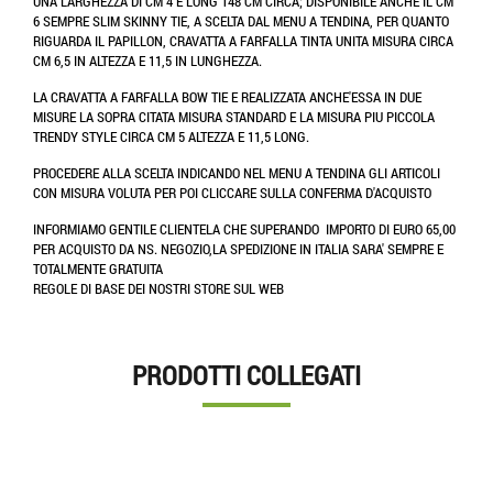
UNA LARGHEZZA DI CM 4 E LONG 148 CM CIRCA; DISPONIBILE ANCHE IL CM
6 SEMPRE SLIM SKINNY TIE, A SCELTA DAL MENU A TENDINA, PER QUANTO
RIGUARDA IL PAPILLON, CRAVATTA A FARFALLA TINTA UNITA MISURA CIRCA
CM 6,5 IN ALTEZZA E 11,5 IN LUNGHEZZA.
LA CRAVATTA A FARFALLA BOW TIE E REALIZZATA ANCHE'ESSA IN DUE
MISURE LA SOPRA CITATA MISURA STANDARD E LA MISURA PIU PICCOLA
TRENDY STYLE CIRCA CM 5 ALTEZZA E 11,5 LONG.
PROCEDERE ALLA SCELTA INDICANDO NEL MENU A TENDINA GLI ARTICOLI
CON MISURA VOLUTA PER POI CLICCARE SULLA CONFERMA D'ACQUISTO
INFORMIAMO GENTILE CLIENTELA CHE SUPERANDO IMPORTO DI EURO 65,00
PER ACQUISTO DA NS. NEGOZIO,LA SPEDIZIONE IN ITALIA SARA' SEMPRE E
TOTALMENTE GRATUITA
REGOLE DI BASE DEI NOSTRI STORE SUL WEB
PRODOTTI COLLEGATI