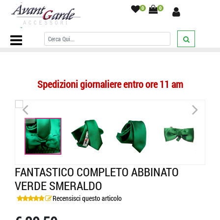
0
0
Home Page
/
COMPLETI ABBINATI
/
Cravatta Pochette e Papi
/
Fantastico Completo Abbinato Verde Smeraldo
/
Spedizioni giornaliere entro ore 11 am
<
>
<
>
FANTASTICO COMPLETO ABBINATO
VERDE SMERALDO
Recensisci questo articolo