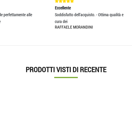
Eccellente
Eccellente
Soddisfatto dell'acquisto. - Ottima qualità e
Spedizione e consegna velocissi
cura dei
prodotto è bellissim
RAFFAELE MORANDINI
ELISA ERAMO
PRODOTTI VISTI DI RECENTE