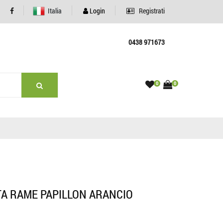
Italia
Login
Registrati
0438 971673
0
0
TA RAME PAPILLON ARANCIO