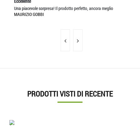
Eccellente
Eccellente
Ec
bellissimi accessori
Una piacevole sorpresa! Il prodotto perfetto, ancora meglio
L'
MAXIM NISTOR
MAURIZIO GOBBI
SA
PRODOTTI VISTI DI RECENTE
'.'