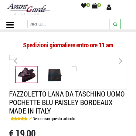
0
0
Home Page
/
POCHETTE UOMO
/
fantasia
/
Fazzoletto lana da
taschino uomo pochette blu paisley bordeaux made in Italy
/
Spedizioni giornaliere entro ore 11 am
<
>
FAZZOLETTO LANA DA TASCHINO UOMO
POCHETTE BLU PAISLEY BORDEAUX
MADE IN ITALY
Recensisci questo articolo
€ 19,00