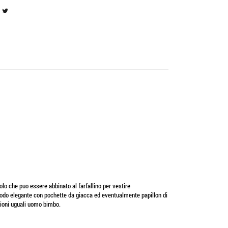
olo che puo essere abbinato al farfallino per vestire
 modo elegante con pochette da giacca ed eventualmente papillon di
zioni uguali uomo bimbo.