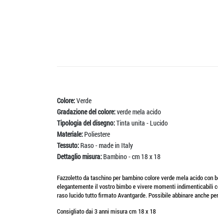
Colore:
Verde
Gradazione del colore:
verde mela acido
Tipologia del disegno:
Tinta unita - Lucido
Materiale:
Poliestere
Tessuto:
Raso - made in Italy
Dettaglio misura:
Bambino - cm 18 x 18
Fazzoletto da taschino per bambino colore verde mela acido con bord
elegantemente il vostro bimbo e vivere momenti indimenticabili con
raso lucido tutto firmato Avantgarde. Possibile abbinare anche per
Consigliato dai 3 anni misura cm 18 x 18