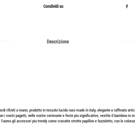
Condividi su
Descrizione
i rifiniti a mano, prodotto in tessuto lucido raso made in italy, elegante e raffinato artic
 i vostri pagetti, nelle vostre cerimonie e feste piu significative, vestite il bambino in
 l'uomo gli accessori piu trendy come cravatte strette papillon e fazzoletto, con le colora