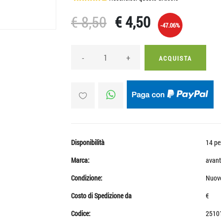
€ 8,50
€ 4,50
-47.06%
-
+
ACQUISTA
Disponibilità
14 pe
Marca:
avant
Condizione:
Nuov
Costo di Spedizione da
€
Codice:
2510