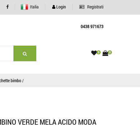
Italia
Login
Registrati
0438 971673
0
0
chette bimbo
/
MBINO VERDE MELA ACIDO MODA