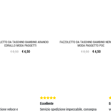
LETTO DA TASCHINO BAMBINO ARANCIO
FAZZOLETTO DA TASCHINO BAMBINO NER
CORALLO MODA PAGGETTI
MODA PAGGETTO POC
€ 8,50
€ 4,50
€ 8,50
€ 4,50
ellente
Eccellente
vizio spedizione impeccabile, consegna
velocità, cortesia e merce come da