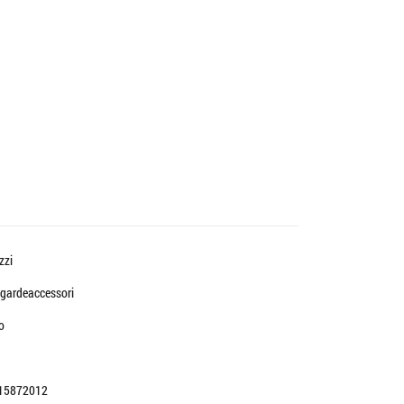
zzi
gardeaccessori
o
15872012