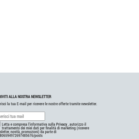
RIVITI ALLA NOSTRA NEWSLETTER
risci la tua E-mail per ricevere le nostre offerte tramite newsletter.
Letta e compresa l'informativa sulla
Privacy
, autorizzo il
trattamento dei miei dati per finalità di marketing (ricevere
letter, novità, promozioni) da parte di
806594972697485676/posts