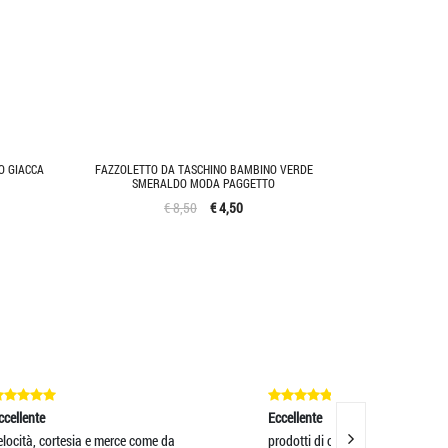
O GIACCA
FAZZOLETTO DA TASCHINO BAMBINO VERDE
SMERALDO MODA PAGGETTO
€ 8,50
€ 4,50
Eccellente
Eccellente
prodotti di ottima qualita
Venditore TOP..