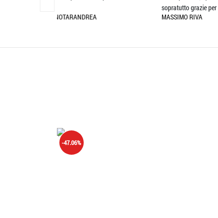
sopratutto grazie per l
ent
REA
MASSIMO RIVA
MA
'.'
-47.06%