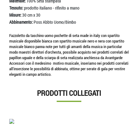
Materiale:
100% Seta stampata
Tessuto:
prodotto italiano - rifinito a mano
Misure:
30 cm x 30
Abbinamento:
Poss Abbto Uomo/Bimbo
Fazzoletto da taschino uomo pochette di seta made in italy con spartito
musicale disponibile bianca con spartito musicale nero e nera con spartito
musicale bianco panna note per tutti gli amanti della musica in particolar
modo maestri direttori d'orchesta, possibile acquisto nei prodotti correlati del
papillon uguale e della sciarpa di seta realizzata anchìessa da Avantgarde
Accessori con il medesimo motivo musicale, inseriamo nei prodotti correlati
all'inserzione le possibilità di abbinata, ottime per serate di gala per vestire
eleganti in campo artistico.
PRODOTTI COLLEGATI