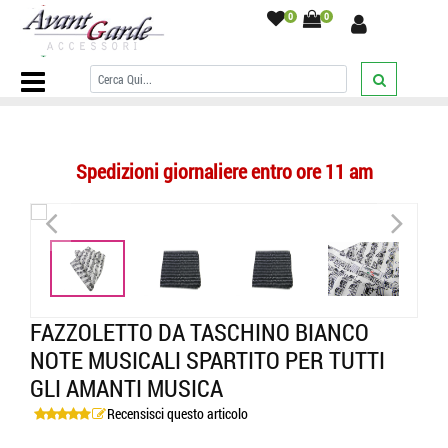
0
0
Home Page
/
POCHETTE UOMO
/
fantasia
/
Fazzoletto da taschino
bianco note musicali spartito per tutti gli amanti musica
/
Spedizioni giornaliere entro ore 11 am
<
>
<
>
FAZZOLETTO DA TASCHINO BIANCO
NOTE MUSICALI SPARTITO PER TUTTI
GLI AMANTI MUSICA
Recensisci questo articolo