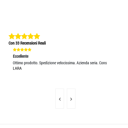
Con 33 Recensioni Reali
Eccellente
Ec
Ottimo prodotto. Spedizione velocissima. Azienda seria. Cons
SC
LARA
FO
IL