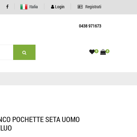
Italia
Login
Registrati
0438 971673
0
0
ANCO POCHETTE SETA UOMO
FLUO