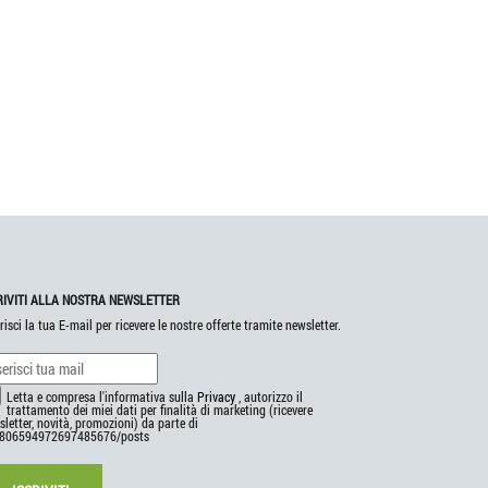
RIVITI ALLA NOSTRA NEWSLETTER
risci la tua E-mail per ricevere le nostre offerte tramite newsletter.
Letta e compresa l'informativa sulla
Privacy
, autorizzo il
trattamento dei miei dati per finalità di marketing (ricevere
letter, novità, promozioni) da parte di
806594972697485676/posts