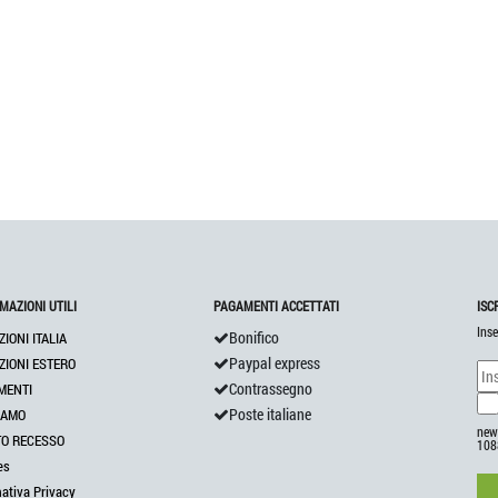
MAZIONI UTILI
PAGAMENTI ACCETTATI
ISC
Inse
Bonifico
ZIONI ITALIA
Paypal express
ZIONI ESTERO
Contrassegno
MENTI
Poste italiane
IAMO
news
TO RECESSO
108
es
mativa Privacy