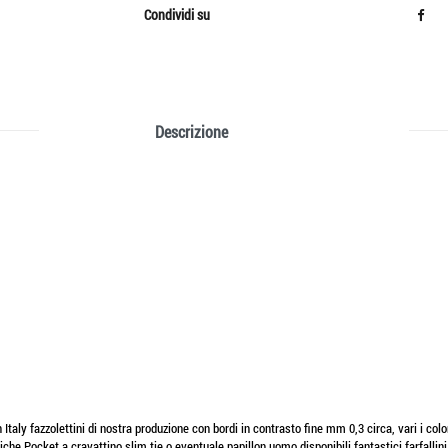
Condividi su
Descrizione
taly fazzolettini di nostra produzione con bordi in contrasto fine mm 0,3 circa, vari i colori
e Pocket a cravattino slim tie o eventuale papillon uomo,disponibili fantastici farfallini in 