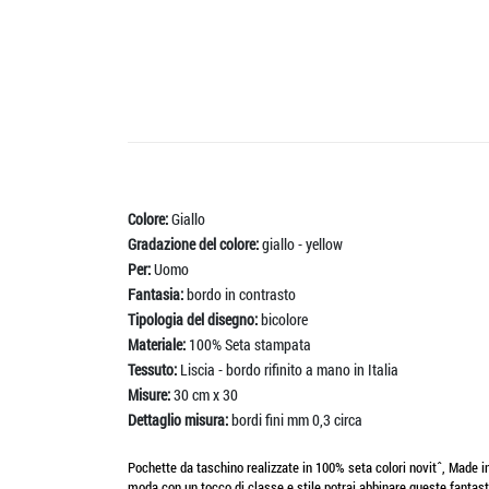
Colore:
Giallo
Gradazione del colore:
giallo - yellow
Per:
Uomo
Fantasia:
bordo in contrasto
Tipologia del disegno:
bicolore
Materiale:
100% Seta stampata
Tessuto:
Liscia - bordo rifinito a mano in Italia
Misure:
30 cm x 30
Dettaglio misura:
bordi fini mm 0,3 circa
Pochette da taschino realizzate in 100% seta colori novitˆ, Made in I
moda con un tocco di classe e stile potrai abbinare queste fantastich