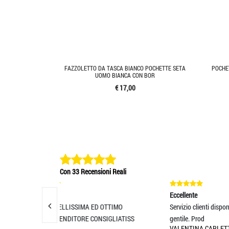
FAZZOLETTO DA TASCA BIANCO POCHETTE SETA
POCHE
UOMO BIANCA CON BOR
€ 17,00
Con 33 Recensioni Reali
Eccellente
Ecc
ED OTTIMO
Servizio clienti disponibile, rapido e molto
prod
MA
CONSIGLIATISS
gentile. Prod
VALENTINA CARLETTI