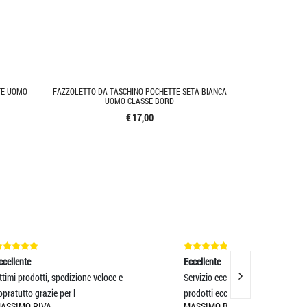
TE UOMO
FAZZOLETTO DA TASCHINO POCHETTE SETA BIANCA
UOMO CLASSE BORD
€ 17,00
Eccellente
Eccellente
Servizio eccellente e spedizione rapida,
SCIARPA BELL
prodotti eccellenti
TESSUTO!VEND
MASSIMO BOCOTTI
ILARIA