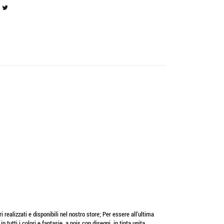
 realizzati e disponibili nel nostro store; Per essere all'ultima
tutti i colori e fantasie, a pois con disegni, in tinta unita,