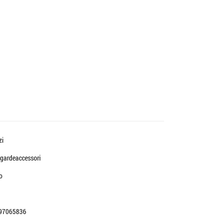
zi
gardeaccessori
o
97065836