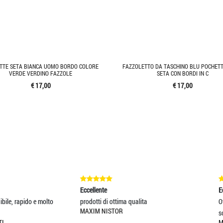
TTE SETA BIANCA UOMO BORDO COLORE
FAZZOLETTO DA TASCHINO BLU POCHET
VERDE VERDINO FAZZOLE
SETA CON BORDI IN C
€ 17,00
€ 17,00
ellente
Eccellente
otti di ottima qualita
Ottimi prodotti, spedizione veloce e
XIM NISTOR
sopratutto grazie per l
MASSIMO RIVA