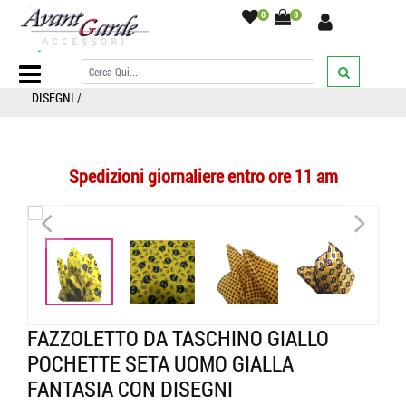
0
0
Home Page
/
POCHETTE UOMO
/
fantasia
/
FAZZOLETTO DA
TASCHINO GIALLO POCHETTE SETA UOMO GIALLA FANTASIA CON
DISEGNI
/
Spedizioni giornaliere entro ore 11 am
<
>
<
>
FAZZOLETTO DA TASCHINO GIALLO
POCHETTE SETA UOMO GIALLA
FANTASIA CON DISEGNI