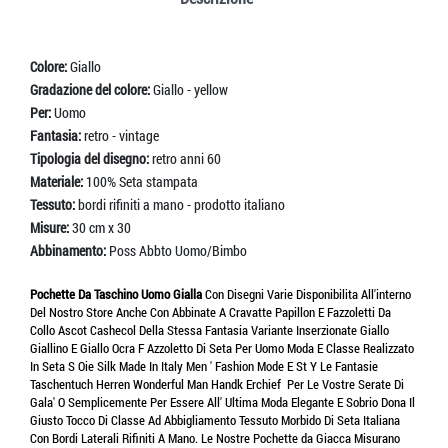
Colore:
Giallo
Gradazione del colore:
Giallo - yellow
Per:
Uomo
Fantasia:
retro - vintage
Tipologia del disegno:
retro anni 60
Materiale:
100% Seta stampata
Tessuto:
bordi rifiniti a mano - prodotto italiano
Misure:
30 cm x 30
Abbinamento:
Poss Abbto Uomo/Bimbo
Pochette Da Taschino Uomo Gialla
Con Disegni Varie Disponibilita All'interno
Del Nostro Store Anche Con Abbinate A Cravatte Papillon E Fazzoletti Da
Collo Ascot Cashecol Della Stessa Fantasia Variante Inserzionate Giallo
Giallino E Giallo Ocra F Azzoletto Di Seta Per Uomo Moda E Classe Realizzato
In Seta S Oie Silk Made In Italy Men ' Fashion Mode E St Y Le Fantasie
Taschentuch Herren Wonderful Man Handk Erchief Per Le Vostre Serate Di
Gala' O Semplicemente Per Essere All' Ultima Moda Elegante E Sobrio Dona Il
Giusto Tocco Di Classe Ad Abbigliamento Tessuto Morbido Di Seta Italiana
Con Bordi Laterali Rifiniti A Mano. Le Nostre Pochette da Giacca Misurano