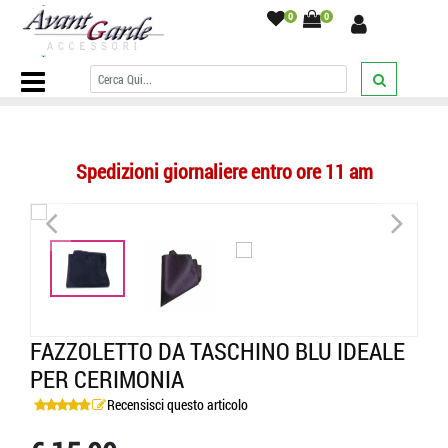
0
0
Home Page
/
POCHETTE UOMO
/
tinta unita
/
Fazzoletto da taschino
blu ideale per cerimonia
/
Spedizioni giornaliere entro ore 11 am
<
>
FAZZOLETTO DA TASCHINO BLU IDEALE
PER CERIMONIA
Recensisci questo articolo