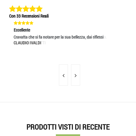
Con 33 Recensioni Reali
Eccellente
Eccellente
Ec
Servizio di spedizione impeccabile e imballaggio perfetto.
Cravatta che si fa notare per la sua bellezza, dai riflessi
Un
MASSIMO BOCOTTI
CLAUDIO IVALDI
MA
PRODOTTI VISTI DI RECENTE