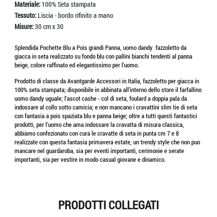
Materiale:
100% Seta stampata
Tessuto:
Liscia - bordo rifinito a mano
Misure:
30 cm x 30
Splendida Pochette Blu a Pois grandi Panna, uomo dandy fazzoletto da
giacca in seta realizzato su fondo blu con pallini bianchi tendenti al panna
beige, colore raffinato ed elegantissimo per l'uomo.
Prodotto di classe da Avantgarde Accessori in Italia, fazzoletto per giacca in
100% seta stampata; disponibile in abbinata all'interno dello store il farfallino
uomo dandy uguale; l'ascot cashe - col di seta, foulard a doppia pala da
indossare al collo sotto camicia; e non mancano i cravattini slim tie di seta
con fantasia a pois spaziata blu e panna beige; oltre a tutti questi fantastici
prodotti, per l'uomo che ama indossare la cravatta di misura classica,
abbiamo confezionato con cura le cravatte di seta in punta cm 7 e 8
realizzate con questa fantasia primavera estate, un trendy style che non puo
mancare nel guardaroba, sia per eventi importanti, cerimonie e serate
importanti, sia per vestire in modo casual giovane e dinamico.
PRODOTTI COLLEGATI