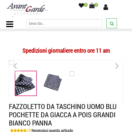
0
0
Home Page
/
POCHETTE UOMO
/
a pois
/
Fazzoletto da taschino
uomo blu pochette da giacca a pois grandi bianco panna
/
Spedizioni giornaliere entro ore 11 am
<
>
FAZZOLETTO DA TASCHINO UOMO BLU
POCHETTE DA GIACCA A POIS GRANDI
BIANCO PANNA
Recensisci questo articolo