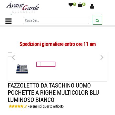
0
0
Home Page
/
POCHETTE UOMO
/
a righe
/
Fazzoletto da taschino
uomo pochette a righe multicolor blu luminoso bianco
/
Spedizioni giornaliere entro ore 11 am
<
>
FAZZOLETTO DA TASCHINO UOMO
POCHETTE A RIGHE MULTICOLOR BLU
LUMINOSO BIANCO
Recensisci questo articolo