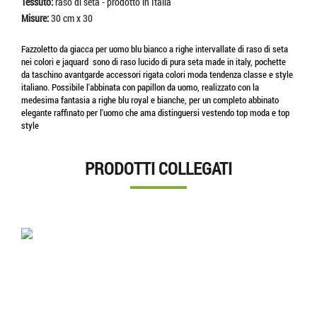
Tessuto:
raso di seta - prodotto in Italia
Misure:
30 cm x 30
Fazzoletto da giacca per uomo blu bianco a righe intervallate di raso di seta
nei colori e jaquard sono di raso lucido di pura seta made in italy, pochette
da taschino avantgarde accessori rigata colori moda tendenza classe e style
italiano. Possibile l'abbinata con papillon da uomo, realizzato con la
medesima fantasia a righe blu royal e bianche, per un completo abbinato
elegante raffinato per l'uomo che ama distinguersi vestendo top moda e top
style
PRODOTTI COLLEGATI