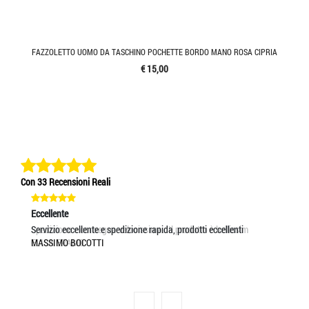
FAZZOLETTO UOMO DA TASCHINO POCHETTE BORDO MANO ROSA CIPRIA
€ 15,00
Con 33 Recensioni Reali
Eccellente
Eccellente
Ec
Spedizione e consegna velocissima.. Il prodotto è bellissim
Servizio eccellente e spedizione rapida, prodotti eccellenti
Se
ELISA ERAMO
MASSIMO BOCOTTI
MA