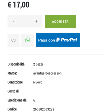
€ 17,00
-
+
ACQUISTA
Disponibilità
2 pezzi
Marca:
avantgardeaccessori
Condizione:
Nuovo
Costo di
Spedizione da
€
Codice:
260882683229