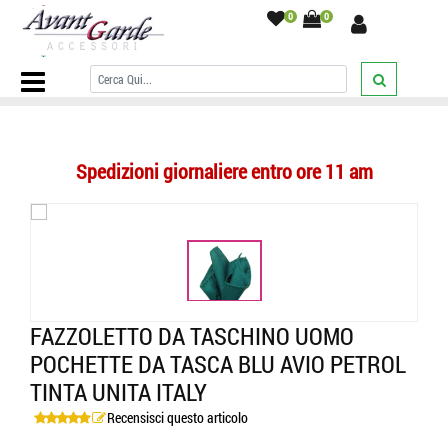
0
0
Home Page
/
POCHETTE UOMO
/
tinta unita
/
Fazzoletto da taschino
uomo pochette da tasca blu avio petrol tinta unita italy
/
Spedizioni giornaliere entro ore 11 am
FAZZOLETTO DA TASCHINO UOMO
POCHETTE DA TASCA BLU AVIO PETROL
TINTA UNITA ITALY
Recensisci questo articolo