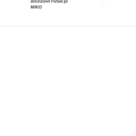
descrizione! Portale pe
merce il gior
MIRCO
CARLA PALESTINI