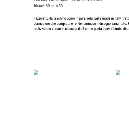
Misure:
30 cm x 30
Fazzoletto da taschino uomo in pura seta twille made in Italy, trat
cornice oro che completa e rende luminoso il disegno variantato. P
realizzata in versione classica da 8 cm in punta e per il bimbo disp