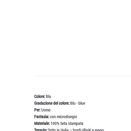
Colore:
Blu
Gradazione del colore:
Blu - blue
Per:
Uomo
Fantasia:
con microdisegni
Materiale:
100% Seta stampata
Tessuto:
fatto in Italia – bordi rifiniti a mano