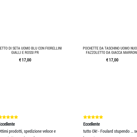
ETTO DI SETA UOMO BLU CON FIORELLINI
POCHETTE DA TASCHINO UOMO NU
GIALLI E ROSSI PR
FAZZOLETTO DA GIACCA MARRON
€ 17,00
€ 17,00
nte
Eccellente
prodotti, spedizione veloce e
tutto Ok! - Foulard stupendo ... seta di 