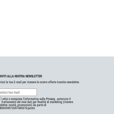
RIVITI ALLA NOSTRA NEWSLETTER
risci la tua E-mail per ricevere le nostre offerte tramite newsletter.
Letta e compresa l'informativa sulla
Privacy
, autorizzo il
trattamento dei miei dati per finalità di marketing (ricevere
letter, novità, promozioni) da parte di
806594972697485676/posts