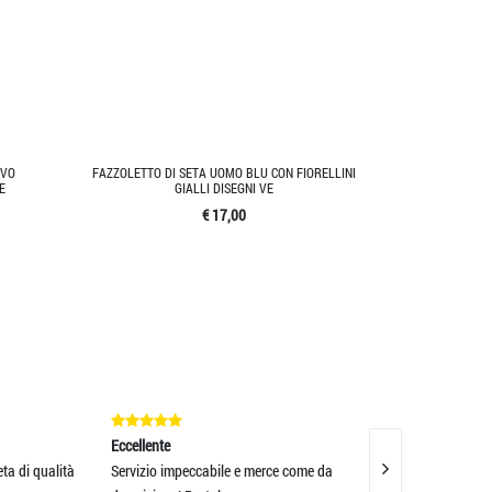
OVO
FAZZOLETTO DI SETA UOMO BLU CON FIORELLINI
E
GIALLI DISEGNI VE
€ 17,00
Eccellente
Eccellente
qualità
Servizio impeccabile e merce come da
Eccezionali. Super 