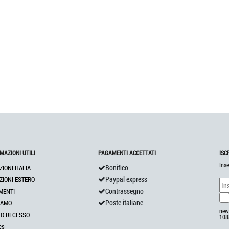
MAZIONI UTILI
PAGAMENTI ACCETTATI
ISC
Inse
Bonifico
ZIONI ITALIA
Paypal express
ZIONI ESTERO
Contrassegno
MENTI
Poste italiane
IAMO
news
TO RECESSO
108
es