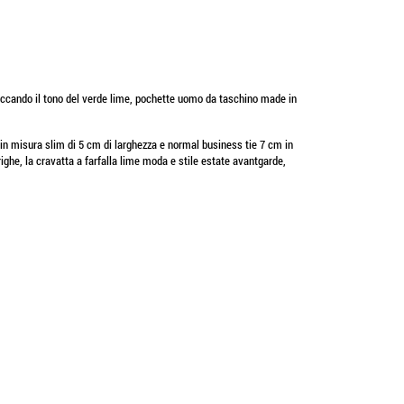
o toccando il tono del verde lime, pochette uomo da taschino made in
 in misura slim di 5 cm di larghezza e normal business tie 7 cm in
righe, la cravatta a farfalla lime moda e stile estate avantgarde,