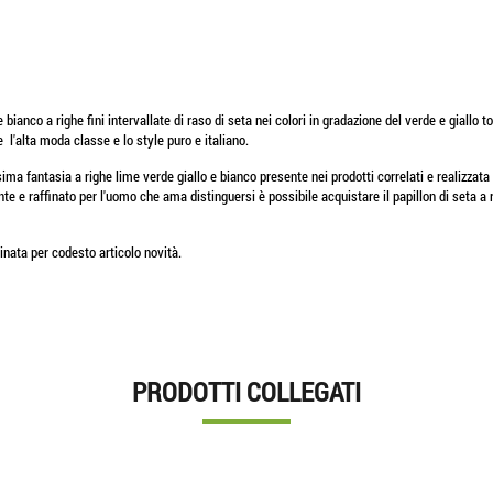
 bianco a righe fini intervallate di raso di seta nei colori in gradazione del verde e giall
 l'alta moda classe e lo style puro e italiano.
ma fantasia a righe lime verde giallo e bianco presente nei prodotti correlati e realizzata
te e raffinato per l'uomo che ama distinguersi è possibile acquistare il papillon di seta a 
binata per codesto articolo novità.
PRODOTTI COLLEGATI