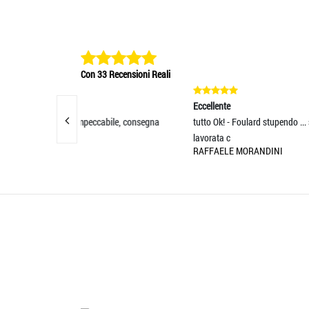
Con 33 Recensioni Reali
Eccellente
Eccell
cabile, consegna
tutto Ok! - Foulard stupendo ... seta di qualità
PRODO
lavorata c
FELIC
RAFFAELE MORANDINI
LAUR