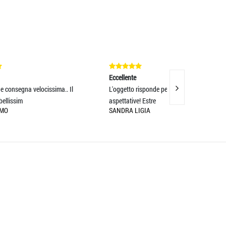
Eccellente
Eccellente
L'oggetto risponde perfettamente alle
Servizio spedizio
aspettative! Estre
entro le 24H dalla
SANDRA LIGIA
MASSIMO BOCOTT