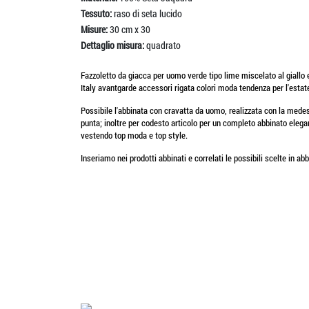
Tessuto:
raso di seta lucido
Misure:
30 cm x 30
Dettaglio misura:
quadrato
Fazzoletto da giacca per uomo verde tipo lime miscelato al giallo e
Italy avantgarde accessori rigata colori moda tendenza per l'estate
Possibile l'abbinata con cravatta da uomo, realizzata con la medesi
punta; inoltre per codesto articolo per un completo abbinato elegan
vestendo top moda e top style.
Inseriamo nei prodotti abbinati e correlati le possibili scelte in ab