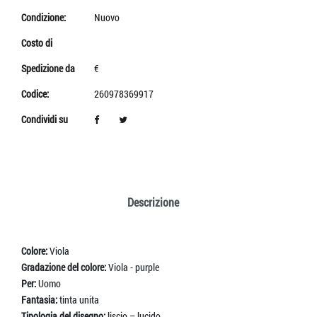
Condizione:
Nuovo
Costo di
Spedizione da
€
Codice:
260978369917
Condividi su
Descrizione
Colore:
Viola
Gradazione del colore:
Viola - purple
Per:
Uomo
Fantasia:
tinta unita
Tipologia del disegno:
liscio – lucido