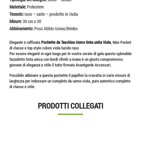
Materiale:
Poliestere
Tessuto:
raso – satin – prodotto in Italia
Misure:
30 cm x 30
Abbinamento:
Poss Abbto Uomo/Bimbo
Elegante e raffinata
Pochette da Taschino Uomo
tinta unita Viola
, Man Pocket
di classe e top style colore viola lucido raso
Per essere eleganti in ogni luogo per le vostre serate di gala questo splendido
fazzoletto tinta unica con bordi rifiniti a mano è un giusto compromesso
giovane di eleganza e stile il tutto firmato Avantgarde Accessori.
Possibile abbinare a questa pochette il papillon la cravatta in varie misure di
larghezza per indossare un completo da uomo viola, puro autentico completo
di classe e stile.
PRODOTTI COLLEGATI