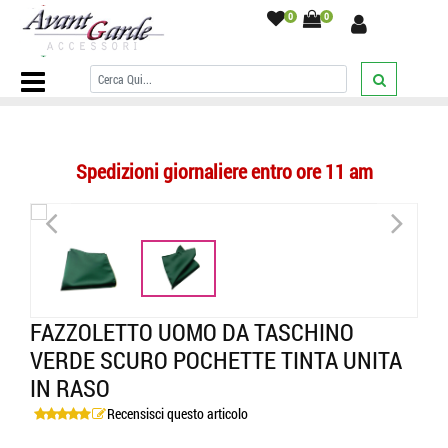
0
0
Home Page
/
POCHETTE UOMO
/
tinta unita
/
Fazzoletto uomo da
taschino verde scuro pochette tinta unita in raso
/
Spedizioni giornaliere entro ore 11 am
<
>
FAZZOLETTO UOMO DA TASCHINO
VERDE SCURO POCHETTE TINTA UNITA
IN RASO
Recensisci questo articolo