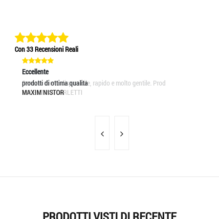
Con 33 Recensioni Reali
Eccellente
Eccellente
Ec
Servizio clienti disponibile, rapido e molto gentile. Prod
prodotti di ottima qualita
Ve
VALENTINA CARLETTI
MAXIM NISTOR
E
PRODOTTI VISTI DI RECENTE