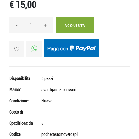
€ 15,00
-
+
ACQUISTA
Disponibilità
5 pezzi
Marca:
avantgardeaccessori
Condizione:
Nuovo
Costo di
Spedizione da
€
Codice:
pochetteuomoverdepll