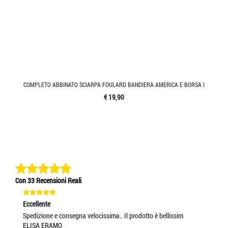
COMPLETO ABBINATO SCIARPA FOULARD BANDIERA AMERICA E BORSA I
€ 19,90
Con 33 Recensioni Reali
Eccellente
Ec
Spedizione e consegna velocissima.. Il prodotto è bellissim
So
ELISA ERAMO
RA