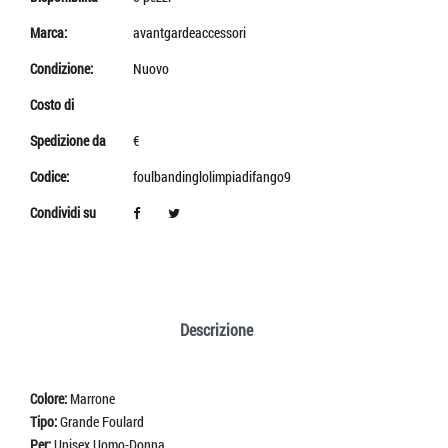
Marca:
avantgardeaccessori
Condizione:
Nuovo
Costo di
Spedizione da
€
Codice:
foulbandinglolimpiadifango9
Condividi su
Descrizione
Colore:
Marrone
Tipo:
Grande Foulard
Per:
Unisex Uomo-Donna