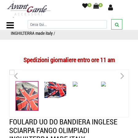
0
0
Home Page
/
SCIARPE
/
Sciarpe fantasia
/
Bandiere/Flag/vintage
/
FOULARD UO DO BANDIERA INGLESE SCIARPA fango olimpiadi
INGHILTERRA made italy
/
Spedizioni giornaliere entro ore 11 am
<
>
<
>
FOULARD UO DO BANDIERA INGLESE
SCIARPA FANGO OLIMPIADI