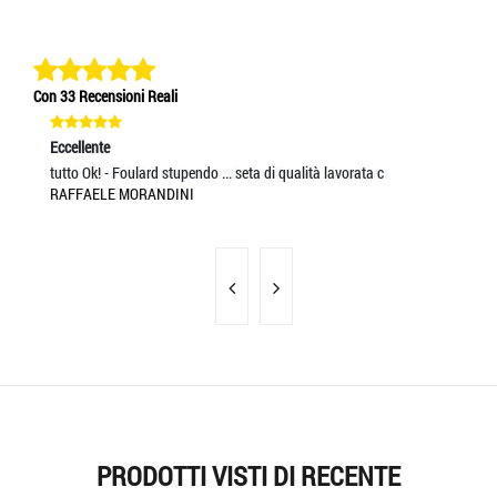
Con 33 Recensioni Reali
Eccellente
Eccellente
Ec
Prodotto perfettamente rispondente all'ordine. Consegna
tutto Ok! - Foulard stupendo ... seta di qualità lavorata c
L'
UMBERTO PORFIDO
RAFFAELE MORANDINI
SA
PRODOTTI VISTI DI RECENTE