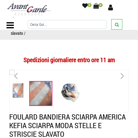
0
0
Home Page
/
SCIARPE
/
Sciarpe fantasia
/
Bandiere/Flag/vintage
/
Foulard bandiera sciarpa America kefia sciarpa moda stelle e striscie
slavato
/
Spedizioni giornaliere entro ore 11 am
<
>
FOULARD BANDIERA SCIARPA AMERICA
KEFIA SCIARPA MODA STELLE E
STRISCIE SLAVATO