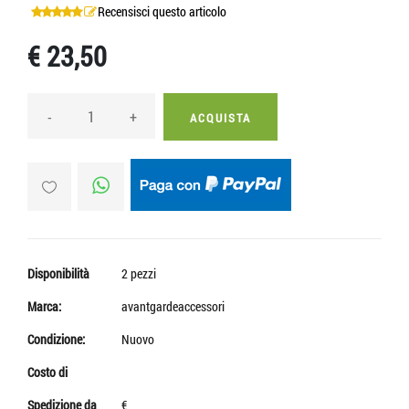
Recensisci questo articolo
€ 23,50
-
+
ACQUISTA
Disponibilità
2 pezzi
Marca:
avantgardeaccessori
Condizione:
Nuovo
Costo di
Spedizione da
€