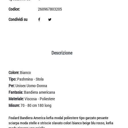
Codice:
260967803205
Condividi su
Descrizione
Colore:
Bianco
Tipo:
Pashmina - Stola
Per:
Unisex Uomo-Donna
Fantasia:
Bandiera americana
Materiale:
Viscosa - Poliestere
Misure:
70 - 80 cm 180 long
Foulard Bandiera America kefia modal poliestere tipo garzato pesante
sciarpa moda stelle e striscie slavato colori bianco beige blu rosso, kefia
moda giovane uso scialle