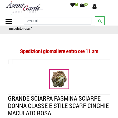
0
0
Home Page
/
SCIARPE
/
Sciarpe fantasia
/
animal/maculato/tigrato
/
Grande sciarpa pasmina sciarpe donna classe e stile scarf cinghie
maculato rosa
/
Spedizioni giornaliere entro ore 11 am
GRANDE SCIARPA PASMINA SCIARPE
DONNA CLASSE E STILE SCARF CINGHIE
MACULATO ROSA