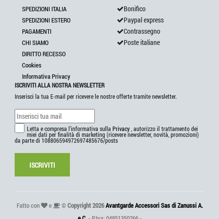
Bonifico
SPEDIZIONI ITALIA
Paypal express
SPEDIZIONI ESTERO
Contrassegno
PAGAMENTI
Poste italiane
CHI SIAMO
DIRITTO RECESSO
Cookies
Informativa Privacy
ISCRIVITI ALLA NOSTRA NEWSLETTER
Inserisci la tua E-mail per ricevere le nostre offerte tramite newsletter.
Letta e compresa l'informativa sulla
Privacy
, autorizzo il trattamento dei
miei dati per finalità di marketing (ricevere newsletter, novità, promozioni)
da parte di 108806594972697485676/posts
ISCRIVITI
Fatto con
e
©
Copyright 2026
Avantgarde Accessori Sas di Zanussi A.
e C.
- P.Iva: 04851350266 -