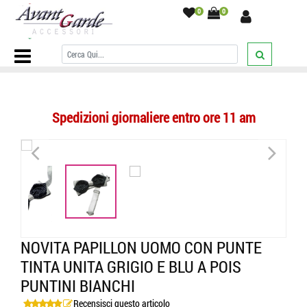
0
0
Home Page
/
PAPILLON
/
Particolari Con Punte
/
Novita PAPILLON
uomo con punte tinta unita grigio e blu a pois puntini bianchi
/
Spedizioni giornaliere entro ore 11 am
<
>
NOVITA PAPILLON UOMO CON PUNTE
TINTA UNITA GRIGIO E BLU A POIS
PUNTINI BIANCHI
Recensisci questo articolo