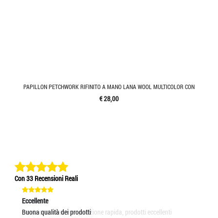
PAPILLON PETCHWORK RIFINITO A MANO LANA WOOL MULTICOLOR CON
€ 28,00
Con 33 Recensioni Reali
Eccellente
Eccellente
Ec
Servizio eccellente e spedizione rapida, prodotti eccellenti
Buona qualità dei prodotti
Cr