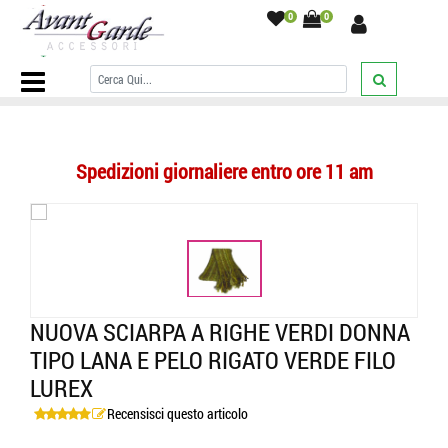
0
0
Home Page
/
SCIARPE
/
Sciarpe a righe
/
Nuova sciarpa a righe verdi
donna tipo lana e pelo rigato verde filo lurex
/
Spedizioni giornaliere entro ore 11 am
NUOVA SCIARPA A RIGHE VERDI DONNA
TIPO LANA E PELO RIGATO VERDE FILO
LUREX
Recensisci questo articolo