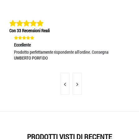
Con 33 Recensioni Reali
Eccellente
Eccellente
Ec
prodotti di ottima qualita
Prodotto perfettamente rispondente all'ordine. Consegna
Ve
MAXIM NISTOR
UMBERTO PORFIDO
E
PRODOTTI VISTI DI RECENTE