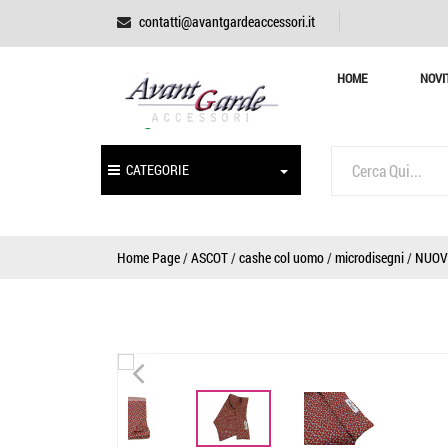
contatti@avantgardeaccessori.it
HOME
NOVI
CATEGORIE
Home Page
/
ASCOT
/
cashe col uomo
/
microdisegni
/
NUOV
<