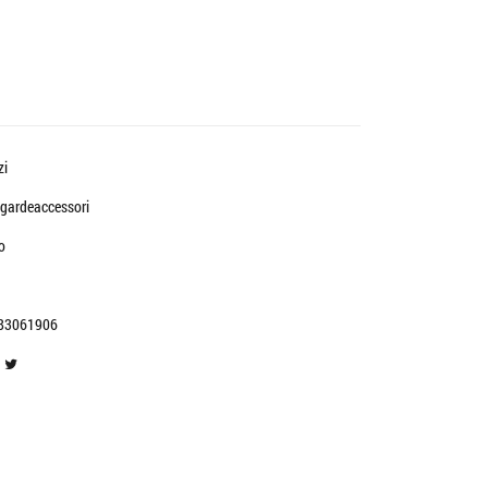
zi
gardeaccessori
o
83061906