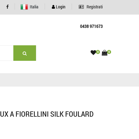
Italia
Login
Registrati
0438 971673
0
0
X A FIORELLINI SILK FOULARD